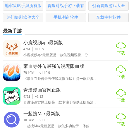
充电。
哪些
地牢策略手游所有版
冒险对战手游下载有
创新冒险游戏大全
3. 账户管理：用户可以在应用中绑定自己的账户信息，实时
本
哪些
热门短剧软件大全
手机测亩软件
车载中控软件
查看充电账单和账户余额，进行充值和支付操作。
最新手游
4. 远程监控：结合IOT物联网技术，实现充电过程信息的实时
监控，用户可随时远程查看充电状态和停止充电。
小鹿视频app最新版
47M
v1.0.5
【恒想充软件优势】
下载
小鹿视频app最新版是一款集视频观看、分...
1. 便捷性：通过GPS定位和一键导航功能，用户可快速找到附
豪血寺外传最强传说无限血版
79.10M
v1.10.9
近的充电站点，无需担心电量不足的问题。
下载
《豪血寺外传最强传说无限血版》是一款经典...
2. 多样性：支持多种充电方式和支付方式，满足不同用户的
青漫漫画官网正版
充电和支付需求。
47M
v1.13
下载
青漫漫画官网正版是一款专注于提供正版高清...
3. 实时性：实时显示充电站点的状态和距离信息，帮助用户
做出更合理的充电决策。
一起搜Max最新版
10.04M
v1.1.3
下载
4. 安全性：结合IOT物联网技术实现充电过程信息的实时监控
一起搜Max最新版是一款集多功能于一体的...