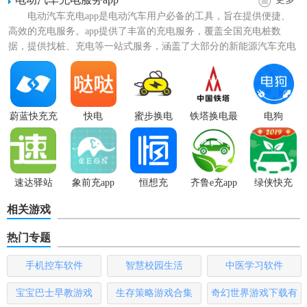
电动汽车充电app是电动汽车用户必备的工具，‌旨在提供便捷、‌
【恒想充软件技巧】
高效的充电服务。‌app提供了丰富的充电服务，‌覆盖全国充电桩数
据，‌提供找桩、‌充电等一站式服务，涵盖了大部分的新能源汽车充电
1. 精准定位：开启GPS定位功能，恒想充能准确显示附近的充
需求。‌用...
电站点及其实时状态，帮助用户快速找到可用的
充电桩
。
2. 一键导航：
选择
目标充电站点后，使用一键导航功能，可
蔚蓝快充充
快电
蜜步换电
铁塔换电最
电狗
快速规划最佳路线，减少
寻找
充电站的时间。
电
新版
3. 多种支付方式：支持公司月结、个人能量币支付、在线卡
支付等多种支付方式，满足不同用户的支付需求。
速达驿站
象前充app
恒想充
齐鲁e充app
绿侠快充
【恒想充软件内容】
相关游戏
1. 充电站点查询：用户可以通过地图查看附近的充电站点，
热门专题
包括站点位置、距离、实时状态等信息。
手机控车软件
智慧校园生活
中医学习软件
2. 充电操作：支持扫码充电和直接输入桩编码充电两种方
宝宝巴士早教游戏
生存策略游戏合集
奇幻世界游戏下载有
式，同时提供离线充电功能，确保在无网络环境下也能进行