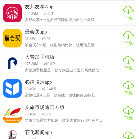
和异常情况预警，确保充电过程的安全可靠。
友邦友享App
204.35M
v6.9.31
【恒想充软件推荐】
下载
友邦友享App是友邦保险集团推出的一款综...
对于电动汽车和电动车车主来说，恒想充无疑是一款非常实
最会买app
用的充电服务应用。它不仅提供了便捷的充电站点查询和充
31.83M
v3.23
下载
电操作功能，还通过实时数据监控和多种支付方式提升了用
最会买App是一款集购物比价、优惠信息整...
户体验。如果你是一位电动汽车或电动车车主，那么恒想充
大管加手机版
绝对值得一试。
175.80M
v10.8.2
下载
大管加手机版是一款专为企业打造的高效移动...
必捷投屏app
10.49M
v2.3.48.5
下载
必捷投屏App是一款高效、便捷的跨设备无...
文旅市场通官方版
70.10M
v1.9.8
下载
文旅市场通官方版是一款专为文旅行业打造的...
石化新闻app