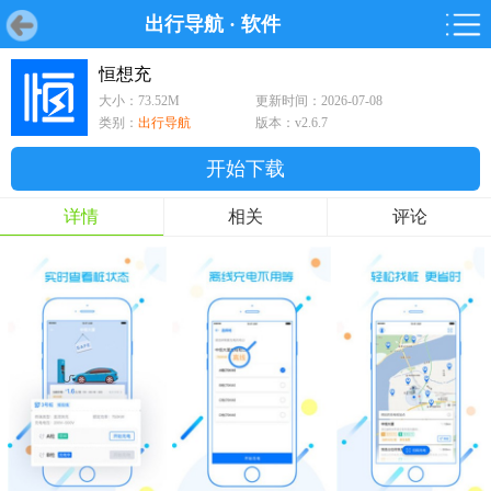
出行导航
·
软件
首页
首页
游戏
软件
游戏
鸿蒙
鸿蒙
软件
专题
鸿蒙游戏
鸿蒙软件
专题
恒想充
大小：73.52M
更新时间：2026-07-08
游戏
软件
类别：
出行导航
版本：v2.6.7
开始下载
详情
相关
评论