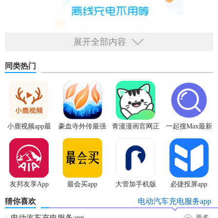
展开全部内容
同类热门
小鹿视频app最
豪血寺外传最强
青漫漫画官网正
一起搜Max最新
新版
传说无限血版
版
版
友邦友享App
最会买app
大管加手机版
必捷投屏app
猜你喜欢
电动汽车充电服务app
电动汽车充电服务app
更多