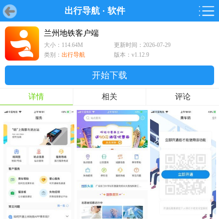
出行导航
·
软件
首页
首页
游戏
软件
游戏
鸿蒙
鸿蒙
软件
专题
鸿蒙游戏
鸿蒙软件
专题
兰州地铁客户端
大小：114.64M
更新时间：2026-07-29
游戏
软件
类别：
出行导航
版本：v1.12.9
开始下载
详情
相关
评论