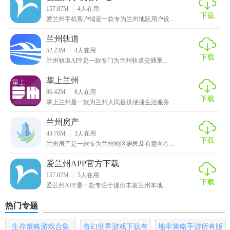
【兰州地铁客户端APP特色】
157.87M
4
人在用
下载
爱兰州手机客户端是一款专为兰州地区用户设...
·站点周边查询 快速便捷的查询地铁站周边的吃喝玩乐信息，
兰州轨道
一键导航，无忧生活
52.23M
4
人在用
下载
·路线查询 选择起终点，即可获得便捷的换乘方案。包含：路
兰州轨道APP是一款专门为兰州轨道交通乘...
线，时间，票价，距离，只选对的
掌上兰州
86.42M
8
人在用
·全方位的地铁信息 换乘指引、出口信息、地铁线路图、线路
下载
掌上兰州是一款为兰州人民提供便捷生活服务...
站点信息、首末车时间、车站周边地标地图等各类有价值的
信息，助您全方位掌握地铁出行信息
兰州房产
43.76M
3
人在用
下载
【兰州地铁客户端APP亮点】
兰州房产是一款专为兰州地区居民及有意向在...
爱兰州APP官方下载
·线路/站点收藏：换乘线路查询结果以及站点收藏
157.87M
5
人在用
下载
·操作简单：随时都能线上协助客户出示全新的服务项目，出
爱兰州APP是一款专注于提供丰富兰州本地...
行更为简易和便捷
热门专题
·便捷线路分享：支持线路查询结果，文本/图片保存到本地，
生存策略游戏合集
奇幻世界游戏下载有
地牢策略手游所有版