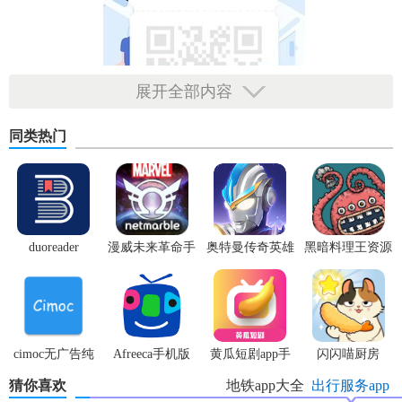
展开全部内容
同类热门
duoreader
漫威未来革命手
奥特曼传奇英雄
黑暗料理王资源
游
体验服
无限
【兰州地铁客户端APP功能】
·地铁查询
cimoc无广告纯
Afreeca手机版
黄瓜短剧app手
闪闪喵厨房
给你出示每条出行的信息内容，手机上一键查询近期的地铁
净版
机版
站，让您已不找不到方向
猜你喜欢
地铁app大全
出行服务app