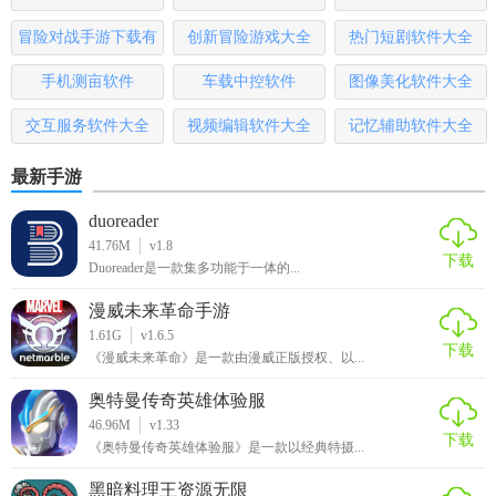
或分享到第三方平台
哪些
本
冒险对战手游下载有
创新冒险游戏大全
热门短剧软件大全
·详细站点信息：站点首末班车时间，车站服务设施（卫生间
哪些
和电梯等）、出入口信息等
手机测亩软件
车载中控软件
图像美化软件大全
交互服务软件大全
视频编辑软件大全
记忆辅助软件大全
·最优换乘线路：时时监控地铁运行状态（通畅或拥堵），查
询推荐最优换乘线路，以及乘坐的时间，票价，距离
最新手游
【兰州地铁客户端APP优势】
duoreader
41.76M
v1.8
只能提示的下车系统，客服全程在线，解决你的任何问题哟
下载
Duoreader是一款集多功能于一体的...
精准规划出行的每一条线路，让你更近更快更省时间哟
漫威未来革命手游
1.61G
v1.6.5
智能安全的支付系统，无需担心多扣款，让你安心出行一整
下载
《漫威未来革命》是一款由漫威正版授权、以...
天
奥特曼传奇英雄体验服
【兰州地铁客户端APP使用教程】
46.96M
v1.33
下载
《奥特曼传奇英雄体验服》是一款以经典特摄...
1.下载APP
黑暗料理王资源无限