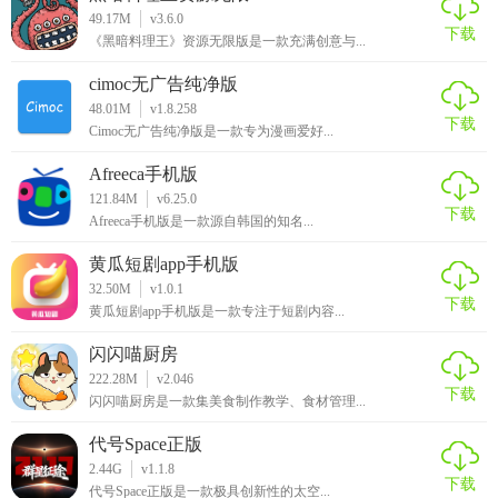
2.输入手机号，获取验证码，设置密码，成功注册账号。
49.17M
v3.6.0
下载
《黑暗料理王》资源无限版是一款充满创意与...
3.绑定卡
cimoc无广告纯净版
4.出示乘车码，在闸机处扫码，进出地铁站。
48.01M
v1.8.258
下载
Cimoc无广告纯净版是一款专为漫画爱好...
Afreeca手机版
121.84M
v6.25.0
下载
Afreeca手机版是一款源自韩国的知名...
黄瓜短剧app手机版
32.50M
v1.0.1
下载
黄瓜短剧app手机版是一款专注于短剧内容...
闪闪喵厨房
222.28M
v2.046
下载
闪闪喵厨房是一款集美食制作教学、食材管理...
代号Space正版
2.44G
v1.1.8
下载
代号Space正版是一款极具创新性的太空...