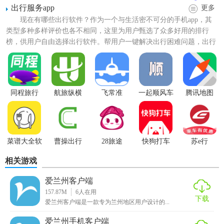
出行服务app
更多
·维码进站
现在有哪些出行软件？作为一个与生活密不可分的手机app，其
线上关联您的
支付
宝帐号，让您扫
二维码
全自动扣费，让您
类型多种多样评价也各不相同，这里为用户甄选了众多好用的排行
榜，供用户自由选择出行软件。帮用户一键解决出行困难问题，出行
十分方便快捷智能化
安全
性
是指外出旅行、观光游览，...
·
便捷出行
为您出示方便快捷的出行方法，协助大量查询全新的地铁站
同程旅行
航旅纵横
飞常准
一起顺风车
腾讯地图
服务项目，轻
轻松
松智能化转乘
·精准换乘
线上为您的出行出示最精准的出行方法，协助客户智能化转
菜谱大全软
曹操出行
28旅途
快狗打车
苏e行
件
乘，手机上实际操作更便捷
相关游戏
·扫码进站
爱兰州客户端
157.87M
6
人在用
线上开启您的手机扫一扫，轻轻松松协助客户开展购票狂欢
下载
爱兰州客户端是一款专为兰州地区用户设计的...
派对服务项目，轻轻松松方便快捷
爱兰州手机客户端