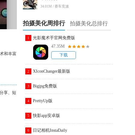
34.01M / 赛车竞速
拍摄美化周排行
拍摄美化总排行
光影魔术手官网免费版
1
47.35M
技术和丰富
下载
XIconChanger最新版
2
Bigjpg免费版
3
分享、短
PrettyUp版
4
快影app安卓版
5
日记相机InstaDaily
6