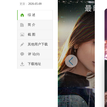
更新：
2026-05-09
综 述
简 介
截 图
其他用户下载
评 论(0)
下载地址