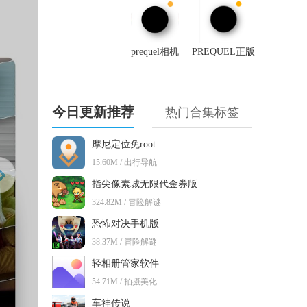
prequel相机
PREQUEL正版
今日更新推荐
热门合集标签
摩尼定位免root
15.60M / 出行导航
指尖像素城无限代金券版
324.82M / 冒险解谜
恐怖对决手机版
38.37M / 冒险解谜
轻相册管家软件
54.71M / 拍摄美化
车神传说