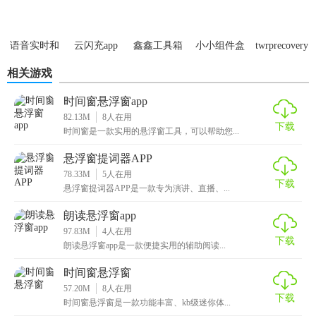
语音实时和
云闪充app
鑫鑫工具箱
小小组件盒
twrprecovery
整点报时软
子
汉化版
相关游戏
件
时间窗悬浮窗app
82.13M
8
人在用
下载
时间窗是一款实用的悬浮窗工具，可以帮助您...
悬浮窗提词器APP
78.33M
5
人在用
下载
悬浮窗提词器APP是一款专为演讲、直播、...
朗读悬浮窗app
97.83M
4
人在用
下载
朗读悬浮窗app是一款便捷实用的辅助阅读...
时间窗悬浮窗
57.20M
8
人在用
下载
时间窗悬浮窗是一款功能丰富、kb级迷你体...