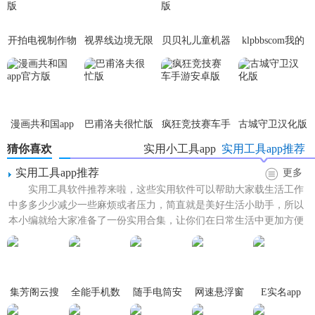
开拍电视制作物
视界线边境无限
贝贝礼儿童机器
klpbbscom我的
语内置菜单版
科技点
人app安卓版
世界
漫画共和国app
巴甫洛夫很忙版
疯狂竞技赛车手
古城守卫汉化版
官方版
游安卓版
猜你喜欢
实用小工具app
实用工具app推荐
实用工具app推荐
更多
实用工具软件推荐来啦，这些实用软件可以帮助大家载生活工作
中多多少少减少一些麻烦或者压力，简直就是美好生活小助手，所以
本小编就给大家准备了一份实用合集，让你们在日常生活中更加方便
快捷！
集芳阁云搜
全能手机数
随手电筒安
网速悬浮窗
E实名app
据恢复
卓版
app