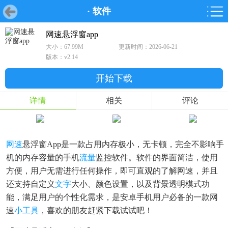
·
软件
首页
首页
游戏
软件
游戏
鸿蒙
鸿蒙
软件
专题
鸿蒙游戏
鸿蒙软件
专题
网速悬浮窗app
大小：67.99M
更新时间：2026-06-21
游戏
软件
版本：v2.14
开始下载
详情
相关
评论
网速
悬浮窗app是一款占用内存极小，无卡顿，完全不影响手
机的内存容量的手机
流量
监控软件。软件的界面简洁，使用
方便，用户无需进行任何操作，即可直观的了解网速，并且
还支持自定义
文字
大小、颜色设置，以及背景透明模式功
能，满足用户的个性化需求，是安卓手机用户必备的一款网
速
小工具
，喜欢的朋友赶紧下载试试吧！