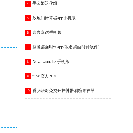
手谈姬汉化组
4
放炮罚计算器app手机版
5
嘉言嘉话手机版
6
趣橙桌面时钟app(改名桌面时钟软件)v3.1.7
7
NovaLauncher手机版
8
tuozi官方2026
9
香肠派对免费开挂神器刷糖果神器
10