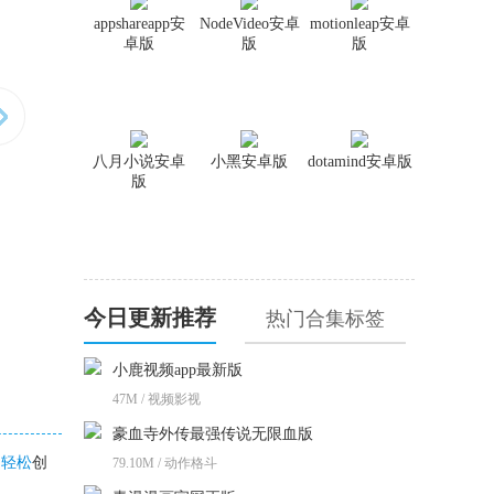
appshareapp安
NodeVideo安卓
motionleap安卓
卓版
版
版
八月小说安卓
小黑安卓版
dotamind安卓版
版
今日更新推荐
热门合集标签
小鹿视频app最新版
47M / 视频影视
豪血寺外传最强传说无限血版
户
轻松
创
79.10M / 动作格斗