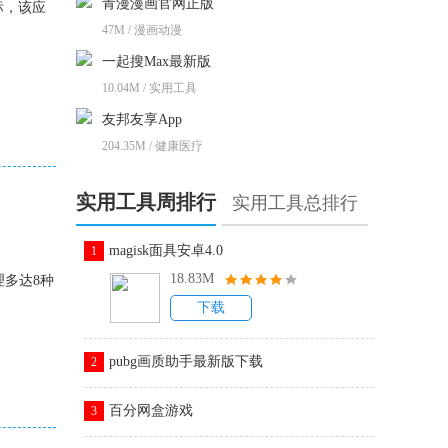
青漫漫画官网正版
标，该应
47M / 漫画动漫
一起搜Max最新版
10.04M / 实用工具
友邦友享App
204.35M / 健康医疗
实用工具周排行
实用工具总排行
magisk面具安卓4.0
1
18.83M
理多达8种
下载
pubg画质助手最新版下载
2
百分网盒游戏
3