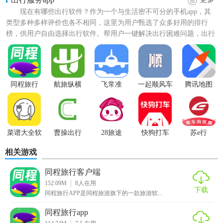
·景点门票：全国海量景点优惠订，快速出票，支持扫码入
现在有哪些出行软件？作为一个与生活密不可分的手机app，其
园，免排队。门票特惠5折起
类型多种多样评价也各不相同，这里为用户甄选了众多好用的排行
榜，供用户自由选择出行软件。帮用户一键解决出行困难问题，出行
·
火车
票：支持在线
抢票
、在线选座；快速出票，支持邮寄；
是指外出旅行、观光游览，...
更多各性化服务，红包优惠
·汽车票：提供国内150多个城市汽车票查询和预订，在线预订
同程旅行
航旅纵横
飞常准
一起顺风车
腾讯地图
更便捷，部分区域更有立减优惠活动
·机票：全球机票便宜飞、放心飞！特价机票天天有，最低1折
起；快捷预订往返机票，在线值机，手机专享优惠，支持在
线退款申请
菜谱大全软
曹操出行
28旅途
快狗打车
苏e行
件
相关游戏
·同程用车：安心坐四重保障服务升级，提供包括接送机，接
送火车，市内打车及自驾租车多种选择，满足各类出行需
同程旅行客户端
求！一键呼叫，用车更省更快更放心
152.09M
8
人在用
下载
同程旅行APP是同程旅游旗下的一款旅游软...
【同程旅行app功能】
同程旅行app
·签证：覆盖全球，专业便捷，出签成功率99.8%，保障您的旅