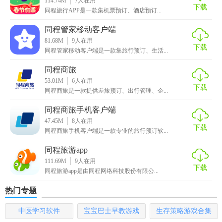
114.74M
7
人在用
下载
同程旅行APP是一款集机票预订、酒店预订...
行
同程管家移动客户端
·周边游：秒杀、返现、红包立减，趣玩周边，总有款是你所
81.68M
9
人在用
爱，周末完美攻略带你玩high周边
下载
同程管家移动客户端是一款集旅行预订、生活...
·国内长线旅游：国内游线路，每周都有惊喜；涵盖亲子游、
同程商旅
爸妈游、文化游、青春游、毕业游等，个性游玩，畅游中国
53.01M
6
人在用
下载
同程商旅是一款提供差旅预订、出行管理、企...
·吃喝玩乐：提供国内及海外各城市当地玩乐景点、美食、交
同程商旅手机客户端
通及游玩主题和玩法推荐，更可提供全球旅行随身Wifi预订服
47.45M
8
人在用
务
下载
同程商旅手机客户端是一款专业的旅行预订软...
·出境游、邮轮游：全球热门目的地旅游团预订、半自助游预
同程旅游app
订；皇家加勒比、歌诗达、丽星等全球知名邮轮公司邮轮预
111.69M
9
人在用
下载
订，同程邮轮包船预订
同程旅游app是由同程网络科技股份有限公...
热门专题
·旅游攻略：国内外热门旅游目的地精品攻略、游记，同程旅
行资深旅游编辑与近百位知名游记作家和千万“驴友”倾力打
中医学习软件
宝宝巴士早教游戏
生存策略游戏合集
造，旅途感悟、目的地玩法、省钱妙招、消费陷阱提