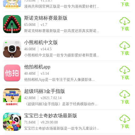
75.65M
v1.1.0.7
下载
漫画共和国官网正版是一款专为漫画爱好者打...
【同程旅行app特色】
斯诺克锦标赛最新版
1.200公里范围内美食、美景、住宿、购物、娱乐应有尽有
65.06M
v1.7
下载
斯诺克锦标赛最新版是一款高度还原真实斯诺...
2.可以随时随地查询并预订酒店、机票、景区、度假、租车、
演出等旅游服务，并且可以免费阅读全球最强劲中文旅游攻
小熊相机中文版
略
46.08M
v14.4.5
下载
小熊相机中文版是一款专为摄影爱好者和普通...
3.贴心为你提供最实惠的出行优惠车票制定周游计划方案，自
他拍相机app
助跟团游全方位保障你的人身安全
40.48M
v3.14
下载
他拍相机App是一款专注于提升人像摄影体...
【同程旅行app怎么样】
超级玛丽3金手指版
同程旅行app为用户提供了非常便捷的旅游服务，一站式的旅
42.88M
v2021.7.02.14
下载
游服务让你更省心。
《超级玛丽3金手指版》是基于经典横版动作...
宝宝巴士奇妙农场最新版
71.84M
v9.29.00.00
下载
宝宝巴士奇妙农场最新版是一款专为儿童设计...