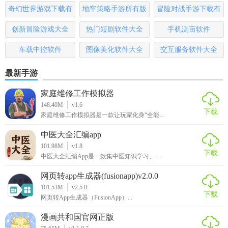
奇幻世界游戏下载有
地牢策略手游所有版
冒险对战手游下载有
【同程旅行app福利】
哪些
本
哪些
创新冒险游戏大全
热门短剧软件大全
手机测亩软件
1.新用户尽享更多好礼，基本上所有新用户好礼这里都有超多
车载中控软件
图像美化软件大全
交互服务软件大全
2.全新的酒店预订服务，你们可以直接在这里选择预订，获得
最新手游
更好的住宿体验
家庭维修工作模拟器
3.多样化机票预订，所有的机票预订功能都能够多样化的给到
148.40M
v1.6
你们各位查询
下载
家庭维修工作模拟器是一款让玩家化身“全能...
【同程旅行app优势】
中医大全汇编app
101.98M
v1.8
1.实用出行小助手，所有实用出行的功能这里全都有哦
下载
中医大全汇编App是一款集中医知识学习、...
2.超多旅游出行攻略，想要更好的了解所有旅游出行攻略的朋
网页转app生成器(fusionapp)v2.0.0
友可以来这
101.53M
v2.5.0
下载
网页转App生成器（FusionApp）...
3.海量优惠服务，很多大量的旅游优惠功能服务为你们一键更
漫画共和国官网正版
新提供