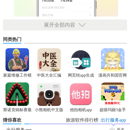
展开全部内容
同类热门
家庭维修工作模
中医大全汇编
网页转app生成
漫画共和国官网
拟器
app
器
正版
(fusionapp)v2.0.0
【同程旅行app服务内容】
斯诺克锦标赛最
小熊相机中文版
他拍相机app
超级玛丽3金手
·酒店：支持国内海外百万余家
酒店预订
；领大额礼包，享优
新版
指版
猜你喜欢
旅游软件排行榜
出行服务app
惠低价，兑专属权益
出行服务app
更多