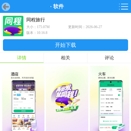
·
软件
首页
首页
游戏
软件
游戏
鸿蒙
鸿蒙
软件
专题
鸿蒙游戏
鸿蒙软件
专题
同程旅行
大小：175.07M
更新时间：2026-06-27
游戏
软件
版本：10.16.8
开始下载
详情
相关
评论