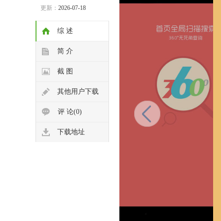
更新：
2026-07-18
综 述
简 介
截 图
其他用户下载
评 论(0)
下载地址