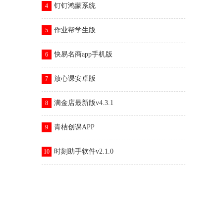
钉钉鸿蒙系统
4
作业帮学生版
5
快易名商app手机版
6
放心课安卓版
7
满金店最新版v4.3.1
8
青桔创课APP
9
时刻助手软件v2.1.0
10