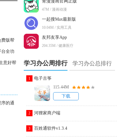
青漫漫画官网正版
47M / 漫画动漫
一起搜Max最新版
10.04M / 实用工具
友邦友享App
免费版帮
204.35M / 健康医疗
平台全功
学习办公周排行
生意好帮
学习办公总排行
电子古筝
1
115.44M
下载
程序的通
河狸家商户端
2
百姓通软件v1.3.4
3