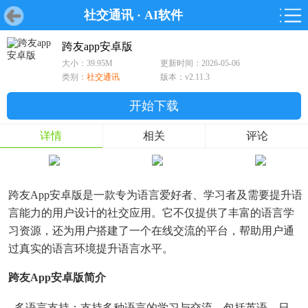
社交通讯
·
AI软件
首页
首页
游戏
软件
游戏
鸿蒙
鸿蒙
软件
专题
鸿蒙游戏
鸿蒙软件
专题
跨友app安卓版
大小：39.95M
更新时间：2026-05-06
游戏
软件
类别：
社交通讯
版本：v2.11.3
开始下载
详情
相关
评论
跨友App安卓版是一款专为语言爱好者、学习者及需要提升语
言能力的用户设计的社交应用。它不仅提供了丰富的语言学
习资源，还为用户搭建了一个在线交流的平台，帮助用户通
过真实的语言环境提升语言水平。
跨友app安卓版简介
- 多语言支持：支持多种语言的学习与交流，包括英语、日