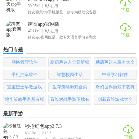
39.95M
8
人在用
供有效的帮助。同时，其社区氛围浓厚，用户可以轻松找到
下载
跨友聊天app手机版是一款专为移动设备设...
志同道合的学习者，共同进步。总体而言，跨友App安卓版是
跨友app官网版
一款值得推荐的语言学习应用。
47.11M
8
人在用
下载
跨友app官网版是一款专为语言学习者和文...
热门专题
网络管理软件
糖葫芦达人全部解锁
糖葫芦达人版本大全
版
手机控车软件
智慧校园生活
中医学习软件
宝宝巴士早教游戏
生存策略游戏合集
奇幻世界游戏下载有
哪些
地牢策略手游所有版
冒险对战手游下载有
创新冒险游戏大全
本
哪些
最新手游
秒抢红包app2.7.3
63.02M
2.13.3
下载