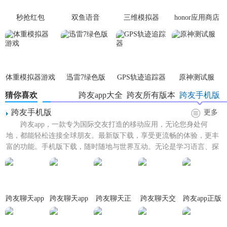
秒抢红包
双鱼语音
三维模拟器
honor应用商店
2. 学习打卡：设置每日学习目标并打卡，培养学习习惯，同
app2.7.3
1.5.23
时获得学习积分和奖励。
3. 听力训练：提供大量的听力材料，包括新闻、电影片段、
音乐等，帮助用户提升听力水平。
体重模拟器游戏
迅雷7绿色版
GPS轨迹追踪器
原神测试服
跨友app安卓版亮点
猜你喜欢
跨友app大全
跨友所有版本
跨友手机版
1. 真实语言环境：通过实时语音聊天，让用户置身于真实的
跨友手机版
更多
语言环境中，有效提升口语表达能力。
跨友app，一款专为国际交友打造的移动应用，无论您身处何
地，都能轻松连接全球朋友。最新版下载，享受更流畅的体验，更丰
2. 个性化学习路径：根据用户的学习进度和反馈，智能调整
富的功能。手机版下载，随时随地与世界互动。无论是学习语言、探
学习内容和难度，实现个性化学习。
索文化，还是寻找旅行伙伴...
3. 丰富的学习资源：除了语言交换外，还提供大量的学习资
源供用户自学，满足不同层次的学习需求。
跨友聊天app
跨友聊天app
跨友聊天正
跨友聊天交
跨友app正版
最新版
手机版
式版
友软件
跨友app安卓版玩法