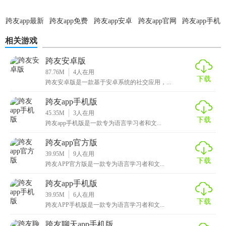
1. 寻找语伴：根据用户的语言偏好和学习需求，快速找到合
适的学习伙伴。
跨友app最新
跨友app免费
跨友app安卓
跨友app官网
跨友app手机
版
版
版
版
版
相关游戏
2. 发起挑战：用户可以发起各种语言学习挑战，如“30天口语
挑战”、“每日一句英语”等，邀请朋友或社区成员参与。
跨友安卓版
87.76M
4
人在用
3. 参与活动：参与平台定期举办的各类语言学习活动，如线
下载
跨友安卓版是一款基于安卓系统的社交应用，...
上讲座、写作比赛等，获取更多学习机会和奖励。
跨友app手机版
4. 创建小组：用户可以创建或加入学习小组，与志同道合的
45.35M
3
人在用
下载
学习者一起讨论、分享学习经验。
跨友app手机版是一款专为语言学习者和文...
跨友app官方版
5. 学习记录：记录并跟踪用户的学习进度和成果，帮助用户
39.95M
9
人在用
更好地评估学习效果。
下载
跨友APP官方版是一款专为语言学习者和文...
跨友app安卓版测评
跨友app手机版
39.95M
6
人在用
跨友App安卓版凭借其丰富的功能、真实的语言环境以及个性
下载
跨友APP手机版是一款专为语言学习者和文...
化的学习路径，受到了广大语言学习者的喜爱。无论是想提
跨友聊天app手机版
升口语能力、听力水平还是寻找学习伙伴，这款应用都能提