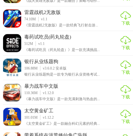
《战火英雄无敌版》是一款融合了策略与动作...
雷霆战机2无敌版
74.10M
v1.1
下载
《雷霆战机2无敌版》是一款经典飞行射击游...
毒药试吃员(药丸轮盘)
512M
v1.1
下载
《毒药试吃员（药丸轮盘）》是一款充满挑战...
银行从业练题狗
106.88M
v3.6.0.2 安卓版
下载
银行从业练题狗是一款专为银行从业资格考试...
暴力战车中文版
110.36M
v1.12.0
下载
《暴力战车中文版》是一款充满刺激与热血的...
太空黄金矿工
101.01M
v1.12.2
下载
《太空黄金矿工》是一款融合科幻元素的经典...
带着系统在洪荒修仙免广告版