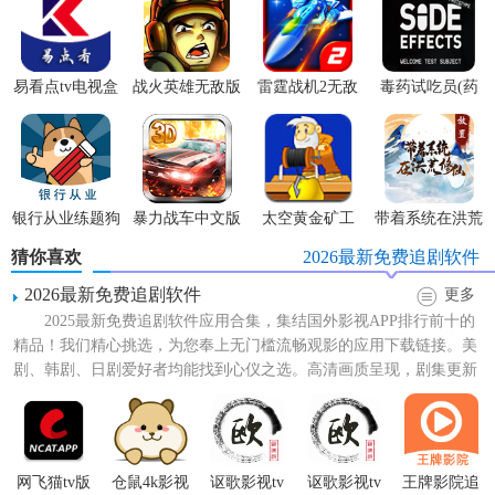
易看点tv电视盒
战火英雄无敌版
雷霆战机2无敌
毒药试吃员(药
子免广告版
版
丸轮盘)
银行从业练题狗
暴力战车中文版
太空黄金矿工
带着系统在洪荒
修仙免广告版
猜你喜欢
2026最新免费追剧软件
2026最新免费追剧软件
更多
2025最新免费追剧软件应用合集，集结国外影视APP排行前十的
精品！我们精心挑选，为您奉上无门槛流畅观影的应用下载链接。美
剧、韩剧、日剧爱好者均能找到心仪之选。高清画质呈现，剧集更新
神速，更享无广告纯...
网飞猫tv版
仓鼠4k影视
讴歌影视tv
讴歌影视tv
王牌影院追