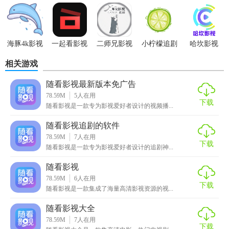
免登陆
最新版
版最新版
版
剧app
海豚4k影视
一起看影视
二师兄影视
小柠檬追剧
哈坎影视
最新版
大全免费版
官方免费下
相关游戏
载最新版本
随看影视最新版本免广告
78.59M
5
人在用
下载
随看影视是一款专为影视爱好者设计的视频播...
随看影视追剧的软件
78.59M
7
人在用
下载
随看影视是一款专为影视爱好者设计的追剧神...
随看影视
78.59M
6
人在用
下载
随看影视是一款集成了海量高清影视资源的视...
随看影视大全
78.59M
7
人在用
下载