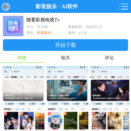
影音娱乐
·
AI软件
首页
首页
游戏
软件
游戏
鸿蒙
鸿蒙
软件
专题
鸿蒙游戏
鸿蒙软件
专题
随看影视电视Tv
大小：78.59M
更新时间：2026-05-23
游戏
软件
类别：
影音娱乐
版本：v3.24
开始下载
详情
相关
评论