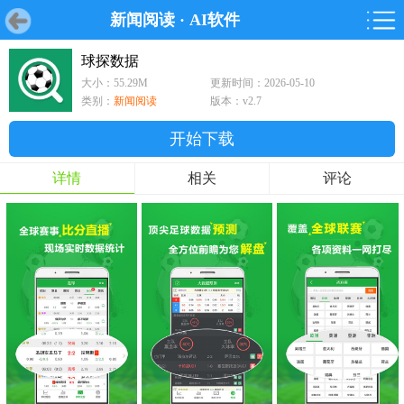
新闻阅读
·
AI软件
首页
首页
游戏
软件
游戏
鸿蒙
鸿蒙
软件
专题
鸿蒙游戏
鸿蒙软件
专题
球探数据
大小：55.29M
更新时间：2026-05-10
游戏
软件
类别：
新闻阅读
版本：v2.7
开始下载
详情
相关
评论