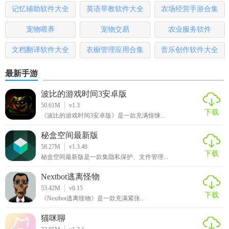
记忆辅助软件大全
英语早教软件大全
农场经营手游合集
【球探数据优势】
宠物喂养
宠物交易
农业服务软件
1. 全面性：覆盖全球主要联赛和赛事，数据丰富且全面。
文档翻译软件大全
衣橱管理应用合集
音乐创作软件大全
2. 深度分析：提供超越基础数据的深度洞察，帮助用户做出
最新手游
更精准的决策。
波比的游戏时间3安卓版
3. 易用性：界面友好，操作简便，适合各水平用户。
50.61M
v1.3
下载
《波比的游戏时间3安卓版》是一款充满惊悚...
4. 实时更新：确保用户获取的数据始终是最新的，保持竞争
力。
秘盒空间最新版
58.27M
v1.3.40
【球探数据测评】
下载
秘盒空间最新版是一款集隐私保护、文件管理...
球探数据软件凭借其强大的数据处理能力、丰富的功能以及
Nextbot逃离怪物
直观的界面设计，在同类软件中脱颖而出。无论是对于专业
53.42M
v0.15
下载
《Nextbot逃离怪物》是一款充满紧张...
教练团队进行战术布置，还是个人球迷追踪偶像表现，都是
一款不可多得的好工具。其提供的多维度分析功能，让每位
猫咪聊
用户都能从多个角度深入理解球员和比赛，极大地提升了体