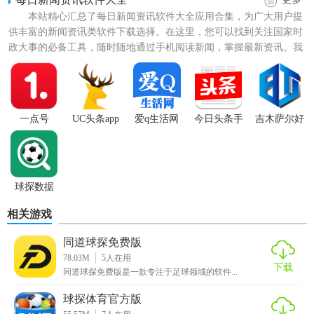
本站精心汇总了每日新闻资讯软件大全应用合集，为广大用户提
供丰富的新闻资讯类软件下载选择。在这里，您可以找到关注国家时
政大事的必备工具，随时随地通过手机阅读新闻，掌握最新资讯。我
们收录了多种不同的新闻资...
一点号
UC头条app
爱q生活网
今日头条手
吉木萨尔好
机版
地方
【球探数据特色】
球探数据
1. 实时数据更新：确保用户获取的数据是最新的，包括即时
相关游戏
比赛统计和球员状态更新。
同道球探免费版
2. 多维度分析：不仅限于基本数据，还包含球员的进攻效
78.03M
5
人在用
率、防守贡献、关键球处理能力等多维度分析。
下载
同道球探免费版是一款专注于足球领域的软件...
3. 视频集成：用户可以直接在软件内观看比赛录像，结合数
球探体育官方版
据进行分析。