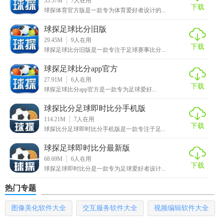
55.57M
7
人在用
下载
球探体育官方版是一款专为体育爱好者设计的...
4. 个性化设置：支持用户根据个人偏好设置数据展示格式，
球探足球比分旧版
如按时间、位置或重要性排序。
29.45M
9
人在用
下载
5. 社区互动：内置论坛供用户交流心得，分享战术想法，获
球探足球比分旧版是一款专注于足球赛事比分...
取专家建议。
球探足球比分app官方
27.91M
6
人在用
【球探数据内容】
下载
球探足球比分app官方是一款专为足球爱好...
1. 球员档案：包括基本信息、职业生涯统计、技术特点描述
球探比分足球即时比分手机版
等。
114.21M
7
人在用
下载
球探比分足球即时比分手机版是一款专注于足...
2. 比赛报告：每场比赛的详细统计，包括球队和个人的表现
球探足球即时比分最新版
分析。
68.69M
6
人在用
下载
球探足球即时比分是一款专为足球爱好者设计...
3. 战术板：用户可创建自定义战术，进行模拟训练和比赛分
析。
热门专题
4. 新闻与动态：实时更新球员转会、伤病情况及最新赛事新
图像美化软件大全
交互服务软件大全
视频编辑软件大全
闻。