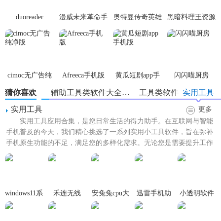
数据，并在需要时快速恢复。
duoreader
漫威未来革命手
奥特曼传奇英雄
黑暗料理王资源
【vmospro免费版亮点】
游
体验服
无限
1. 完全免费：VMOS Pro免费版提供完整的虚拟机功能，无需
付费即可享受所有服务。
cimoc无广告纯
Afreeca手机版
黄瓜短剧app手
闪闪喵厨房
2. 高兼容性：支持多种操作系统和应用程序，满足用户多样
净版
机版
猜你喜欢
辅助工具类软件大全下载
工具类软件
实用工具
化的需求。
实用工具
更多
3. 安全保障：虚拟机与主机系统完全隔离，保护用户数据安
实用工具应用合集，是您日常生活的得力助手。在互联网与智能
全。
手机普及的今天，我们精心挑选了一系列实用小工具软件，旨在弥补
手机原生功能的不足，满足您的多样化需求。无论您是需要提升工作
【vmospro免费版优势】
效率，还是解决生活中的小...
1. 高效多任务操作：支持同时运行多个虚拟机，提高工作效
率。
windows11系
禾连无线
安兔兔cpu大
迅雷手机助
小透明软件
2. 简单易用：界面简洁明了，操作简便易懂。
统
APP安卓版
师完整版
手
v2.5.3安卓