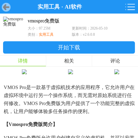
实用工具
·
AI软件
首页
首页
游戏
软件
游戏
鸿蒙
鸿蒙
软件
专题
鸿蒙游戏
鸿蒙软件
专题
vmospro免费版
大小：97.25M
更新时间：2026-05-10
游戏
软件
类别：
实用工具
版本：v2.6.0.8
开始下载
详情
相关
评论
VMOS Pro是一款基于虚拟机技术的应用程序，它允许用户在
虚拟环境中运行另一个操作系统，而无需对原始系统进行任
何修改。VMOS Pro免费版为用户提供了一个功能完整的虚拟
机，让用户能够体验多任务操作的便利。
【vmospro免费版简介】
VMOS Pro免费版允许用户创建自定义的虚拟机，并可以安装