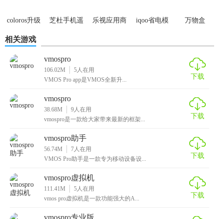
3. 丰富功能：提供多种实用功能，如自定义分辨率、一键备
中文版
份与恢复等。
coloros升级
芝杜手机遥
乐视应用商
iqoo省电模
万物盒
控
店
式软件
4. 安全保障：强大的安全机制，保护用户隐私和数据安全。
相关游戏
【vmospro免费版测评】
vmospro
106.02M
5
人在用
VMOS Pro免费版是一款功能强大且易于使用的虚拟机软件。
下载
VMOS Pro app是VMOS全新升...
它提供了丰富的功能和高度兼容性，能够满足用户多样化的
vmospro
需求。同时，该软件的安全性也值得称赞，能够有效保护用
38.68M
9
人在用
户的数据安全。此外，该软件的多任务操作功能大大提高了
下载
vmospro是一款给大家带来最新的框架...
工作效率。总体而言，VMOS Pro免费版是一款值得推荐的虚
vmospro助手
拟机软件。
56.74M
7
人在用
下载
VMOS Pro助手是一款专为移动设备设...
vmospro虚拟机
111.41M
5
人在用
下载
vmos pro虚拟机是一款功能强大的A...
vmospro专业版