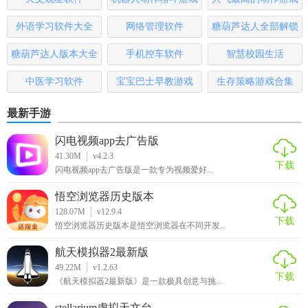
3. 免费观看：大部分资源可免费观看，无需付费或购买会
大全
排行榜
员。
外语学习软件大全
网络管理软件
糖葫芦达人全部解锁
版
4. 无广告干扰：提供清爽的观影环境，减少广告对用户的干
糖葫芦达人版本大全
手机控车软件
智慧校园生活
扰。
中医学习软件
宝宝巴士早教游戏
生存策略游戏合集
BILFUN影视大全最新版点评
最新手游
BILFUN影视大全最新版以其丰富的影视资源、高清的画质选
闪电视频app去广告版
择、智能的推荐系统以及简洁易用的界面设计，赢得了众多
41.30M
v4.2.3
用户的喜爱。无论是追剧党还是电影爱好者，都能在此找到
下载
闪电视频app去广告版是一款专为视频爱好...
属于自己的观影乐园。此外，软件的离线下载功能和个性化
悟空浏览器历史版本
设置也进一步提升了用户的观影体验。总体而言，BILFUN影
128.07M
v12.9.4
视大全是一款值得推荐的影视播放软件。
下载
悟空浏览器历史版本是悟空浏览器在不同开发...
航天模拟器2最新版
49.22M
v1.2.63
下载
《航天模拟器2最新版》是一款极具创意与挑...
stellarium虚拟天文台