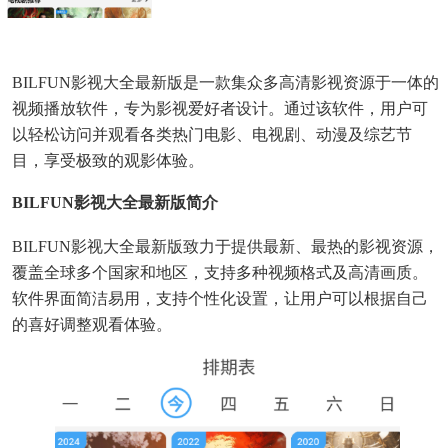
BILFUN影视大全最新版是一款集众多高清影视资源于一体的
视频播放软件，专为影视爱好者设计。通过该软件，用户可
以轻松访问并观看各类热门电影、电视剧、动漫及综艺节
目，享受极致的观影体验。
BILFUN影视大全最新版简介
BILFUN影视大全最新版致力于提供最新、最热的影视资源，
覆盖全球多个国家和地区，支持多种视频格式及高清画质。
软件界面简洁易用，支持个性化设置，让用户可以根据自己
的喜好调整观看体验。