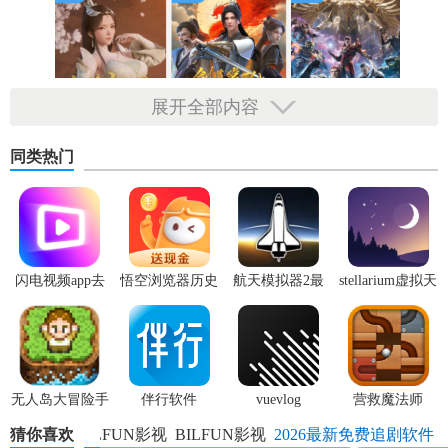
展开全部内容
同类热门
闪电视频app去
悟空浏览器历史
航天模拟器2最
stellarium虚拟天
广告版
版本
新版
文台
无人岛大冒险手
伴行软件
vuevlog
营救魔法师
机版
猜你喜欢
新版BILFUN影视
BILFUN影视
2026最新免费追剧软件