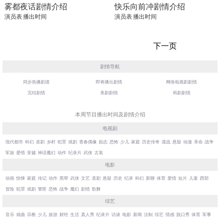
雾都夜话剧情介绍
快乐向前冲剧情介绍
演员表
播出时间
演员表
播出时间
下一页
剧情导航
同步热播剧请
即将播出剧情
网络电视剧剧情
完结剧情
美剧剧情
韩剧剧情
本周节目播出时间及剧情介绍
电视剧
现代都市
科幻
喜剧
乡村
犯罪
戏剧
青春偶像
励志
恐怖
少儿
家庭
历史传奇
谍战
悬疑
动漫
革命
战争
军旅
爱情
穿越
神话魔幻
动作
纪录片
武侠
古装
电影
动画
惊悚
家庭
传记
动作
黑帮
武侠
文艺
喜剧
悬疑
历史
纪录
科幻
新聊
体育
爱情
短片
儿童
西部
冒险
犯罪
戏剧
警匪
恐怖
战争
魔幻
剧情
歌舞
综艺
音乐
戏曲
宗教
少儿
旅游
财经
生活
真人秀
纪录片
访谈
电影
新闻
法制
综艺
情感
脱口秀
体育
军事