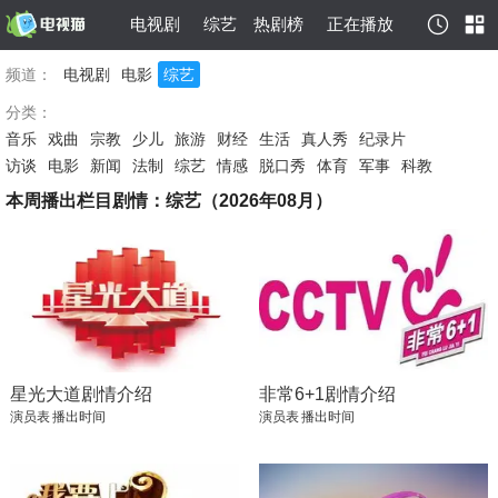
电视剧
综艺
热剧榜
正在播放
频道：
电视剧
电影
综艺
分类：
音乐
戏曲
宗教
少儿
旅游
财经
生活
真人秀
纪录片
访谈
电影
新闻
法制
综艺
情感
脱口秀
体育
军事
科教
本周播出栏目剧情：综艺（2026年08月）
星光大道剧情介绍
非常6+1剧情介绍
演员表
播出时间
演员表
播出时间