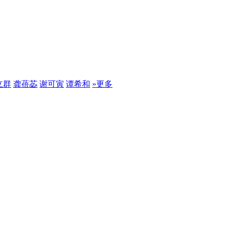
立群
龚蓓苾
谢可寅
谭希和
»更多