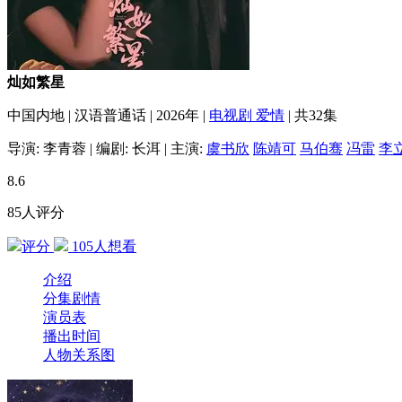
灿如繁星
中国内地
|
汉语普通话
|
2026年
|
电视剧
爱情
|
共32集
导演:
李青蓉
|
编剧:
长洱
|
主演:
虞书欣
陈靖可
马伯骞
冯雷
李
8.6
85人评分
评分
105
人想看
介绍
分集剧情
演员表
播出时间
人物关系图