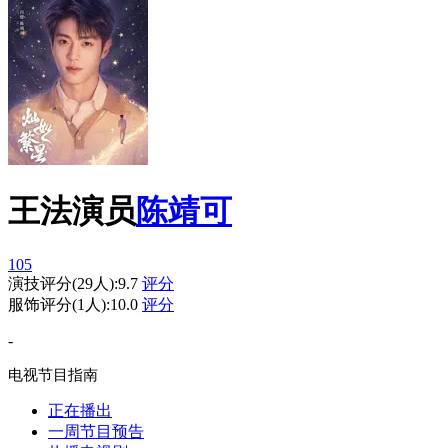
王法
演员
陈靖可
105
演技评分
(
29
人):
9.7
评分
服饰评分
(
1
人):
10.0
评分
-
电视节目指南
正在播出
一周节目预告