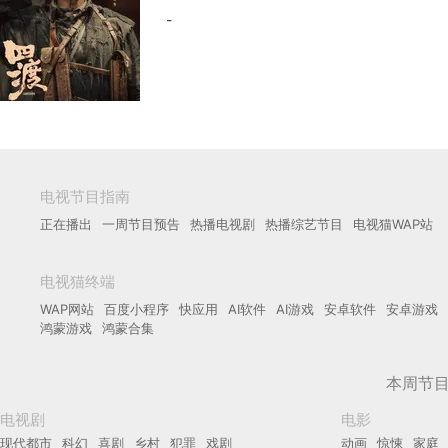
-
电视节目指南
正在播出
一周节目预告
热播电视剧
热播综艺节目
电视猫WAP站
电视猫终端
WAP网站
百度小程序
快应用
AI软件
AI游戏
安卓软件
安卓游戏
鸿蒙游戏
鸿蒙合集
本周节
电视剧
电影
现代都市
科幻
喜剧
乡村
犯罪
戏剧
动画
惊悚
家庭