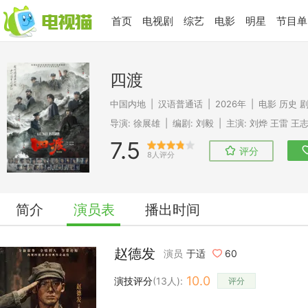
首页
电视剧
综艺
电影
明星
节目单
四渡
中国内地
|
汉语普通话
|
2026年
|
电影
历史
导演:
徐展雄
|
编剧:
刘毅
|
主演:
刘烨
王雷
王
7.5
评分
8人评分
简介
演员表
播出时间
赵德发
演员
于适
60
10.0
演技评分
(
13
人):
评分