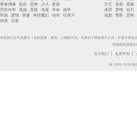
青春偶像
励志
恐怖
少儿
家庭
文艺
喜剧
悬疑
历史传奇
谍战
悬疑
动漫
革命
战争
体育
爱情
短片
军旅
爱情
穿越
神话魔幻
动作
纪录片
戏剧
警匪
恐怖
武侠
古装
本站部分文字及图片（包括剧照，海报，人物图片等）均来自于网络用户上传，不用于商业
电视猫迅速做出
|
|
关于我们
免责声明
© 2005-201