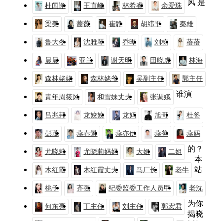
风 是
杜闻诤
王直峰
林希睿
余爱珠
梁美
蔷薇
崔静
胡纬平
秦雄
鲁大冬
沈雅琴
乔晔
刘栋
蓓蓓
晨晨
亚兰
谢天明
田晓虎
林海
森林姥姥
森林姥爷
吴副主任
郭主任
谁演
青年周筱风
和雪妹丈夫
张调娥
吕兆邦
龙姣姣
龙妈
旭哥
杜爸
彭茂
燕春景
燕亦伊
燕爸
燕妈
的？
尤晓莉
尤晓莉妈妈
大姐
二姐
本
站
木红霞
木红霞丈夫
马厂长
老牛
桃子
齐强
纪委监委工作人员甲
老沈
为你
何东亮
丁主任
刘主任
郭宏君
揭晓