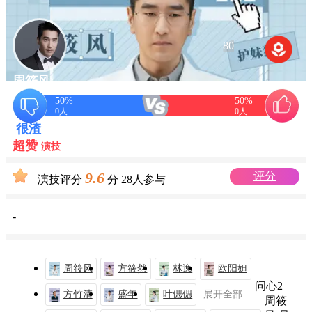
80
周筱风
50%
50%
演
扮演者 赵又廷
0
人
0
人
技
很渣
超赞
演技
9.6
评分
演技评分
分
28人参与
-
周筱风
方筱然
林逸
欧阳妲
问心2
方竹清
盛年
叶偲偲
展开全部
周筱