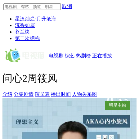
取消
星汉灿烂·月升沧海
沉香如屑
苍兰诀
第二次拥抱
电视剧
综艺
热剧榜
正在播放
问心2周筱风
介绍
分集剧情
演员表
播出时间
人物关系图
明星主站