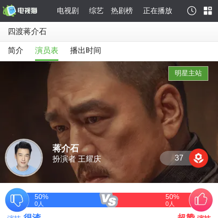
电视剧
综艺
热剧榜
正在播放
四渡蒋介石
简介
演员表
播出时间
明星主站
蒋介石
37
扮演者 王耀庆
50%
50%
0
人
0
人