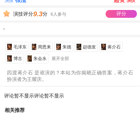
很渣
超赞
演技
演技
9.3
评分
演技评分
分
6人参与
-
毛泽东
周恩来
朱德
赵德发
蒋介石
博古
朱会永
展开全部
四渡蒋介石 是谁演的？本站为你揭晓正确答案，蒋介石
扮演者为王耀庆。
评论暂不显示
评论暂不显示
相关推荐