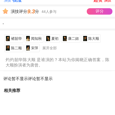
很渣
超赞
演技
演技
9.3
评分
演技评分
分
44人参与
-
褚韶华
闻知秋
夏初
康二妞
陈大顺
陈二顺
宋萍
展开全部
灼灼韶华陈大顺 是谁演的？本站为你揭晓正确答案，陈
大顺扮演者为唐曾。
评论暂不显示
评论暂不显示
相关推荐