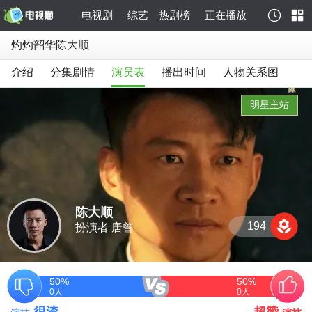
电视剧
综艺
热剧榜
正在播放
灼灼韶华陈大顺
介绍
分集剧情
演员表
播出时间
人物关系图
明星主站
陈大顺
194
扮演者 唐曾
50%
50%
0
人
0
人