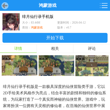
鸿蒙游戏
首页
首页
游戏
软件
游戏
鸿蒙
鸿蒙
软件
专题
鸿蒙游戏
鸿蒙软件
专题
绯月仙行录手机版
大小：83.44M
更新时间：2026-04-12
游戏
软件
类别：
鸿蒙游戏
版本：v0.7
开始下载
详情
相关
评论
绯月仙行录手机版是一款极具深度的仙侠冒险类手游，它以
2D手绘美术风格作为亮点，结合丰富的剧情和独特的修仙系
统，为玩家打造了一个真实而神秘的仙侠世界。游戏中，玩
家将扮演一位拥有天灵根的修仙者，在浩瀚的仙侠世界中展