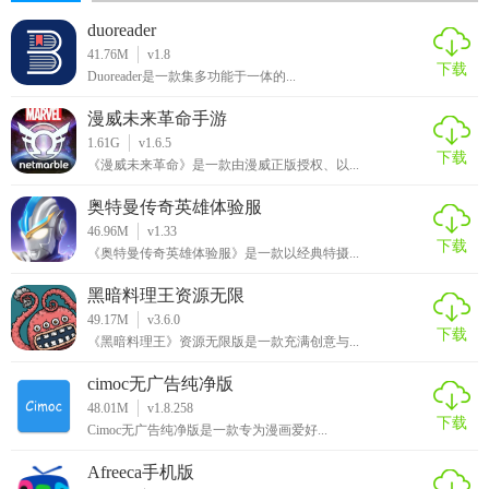
duoreader
41.76M
v1.8
下载
Duoreader是一款集多功能于一体的...
漫威未来革命手游
1.61G
v1.6.5
下载
《漫威未来革命》是一款由漫威正版授权、以...
奥特曼传奇英雄体验服
46.96M
v1.33
下载
《奥特曼传奇英雄体验服》是一款以经典特摄...
黑暗料理王资源无限
49.17M
v3.6.0
下载
《黑暗料理王》资源无限版是一款充满创意与...
cimoc无广告纯净版
48.01M
v1.8.258
下载
Cimoc无广告纯净版是一款专为漫画爱好...
Afreeca手机版