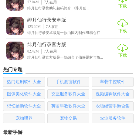
57.04M
7
人在用
此，玩家需要多关注游戏中的选项和对话，尽量保持剧情的
下载
绯月仙行录赞助礼包码简介 《绯月仙...
多样性。
绯月仙行录安卓版
3. 善用存档功能：为了避免资源浪费和进度丢失，玩家需要
123.29M
7
人在用
下载
绯月仙行录安卓版是一款由国内制作组精心打...
善用存档功能。同时，在关键时刻也要敢于尝试新的选择和
路径，以丰富自己的游戏体验。
绯月仙行录官方版
82.42M
7
人在用
绯月仙行录手机版测评
下载
绯月仙行录官方版是一款融合了仙侠题材与角...
绯月仙行录手机版以其精美的画面、丰富的剧情和独特的修
热门专题
仙系统赢得了众多玩家的好评。游戏中的世界观庞大且扣人
热门短剧软件大全
手机测亩软件
车载中控软件
心弦，玩家在修仙的同时还能体验到跌宕起伏的故事情节。
此外，游戏的玩法多样有趣，除了主线任务外还有丰富的支
图像美化软件大全
交互服务软件大全
视频编辑软件大全
线任务和秘境探险等玩法。同时，游戏中的挑战和难度也适
记忆辅助软件大全
英语早教软件大全
农场经营手游合集
中，让玩家在修仙之路上既不会感到无聊也不会过于疲惫。
总体来说，绯月仙行录手机版是一款非常值得一玩的仙侠冒
宠物喂养
宠物交易
农业服务软件
险类手游。
最新手游