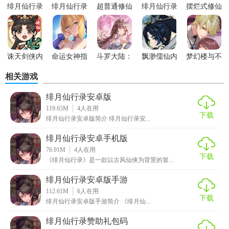
绯月仙行录
绯月仙行录
超普通修仙
绯月仙行录
摆烂式修仙
务。这些任务不仅可以帮助玩家获取更多的经验和奖励，还
安卓版
手机版
模拟器免广
游戏
内置菜单版
能让玩家更深入地了解仙侠世界的背景和故事。
告版
3. 秘境探险：秘境是游戏中的重要探险场所，玩家可以在秘
诛天剑侠内
命运女神指
斗罗大陆：
飘渺儒仙内
梦幻楼与不
境中挑战各种强大的怪物和BOSS，获取丰厚的奖励和稀有装
置菜单
定
逆转时空测
置菜单版
眠蝴蝶
备。
相关游戏
试服
4. 仙术修炼：游戏中拥有众多仙术和技能，玩家可以通过不
绯月仙行录安卓版
断修炼和学习来提升自己的仙术等级和效果。同时，玩家还
119.65M
4
人在用
下载
绯月仙行录安卓版简介 绯月仙行录安...
可以根据敌人的类型和特点，合理搭配自己的仙术和技能，
以取得最佳的战斗效果。
绯月仙行录安卓手机版
76.91M
4
人在用
绯月仙行录手机版攻略
下载
《绯月仙行录》是一款以古风仙侠为背景的冒...
1. 合理利用资源：游戏中的资源有限，玩家需要合理分配自
绯月仙行录安卓版手游
己的资源，包括灵石、丹药等，以提升自己的修为和战斗
112.61M
6
人在用
下载
绯月仙行录安卓版手游简介 《绯月仙...
力。
绯月仙行录赞助礼包码
2. 关注剧情走向：游戏中的剧情走向会影响游戏结局。因