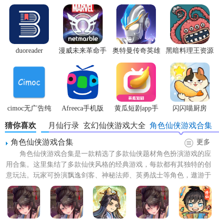
2. 创建角色：首次进入游戏后，玩家需要创建自己的角色，
并选择性别、外貌等属性。同时，游戏也会为玩家提供基础
的教学指导，帮助玩家快速上手。
3. 游戏界面：游戏主界面包括任务、背包、技能、修炼等多
duoreader
漫威未来革命手
奥特曼传奇英雄
黑暗料理王资源
个功能按钮，玩家可以通过点击这些按钮来查看和管理自己
游
体验服
无限
的游戏进度和资源。
4. 存档与读档：为了避免资源浪费和进度丢失，玩家需要善
用存档功能。在游戏过程中，玩家可以随时点击存档按钮保
cimoc无广告纯
Afreeca手机版
黄瓜短剧app手
闪闪喵厨房
存当前进度。若遇到游戏失败或需要重新选择的情况，可以
净版
机版
猜你喜欢
绯月仙行录
玄幻仙侠游戏大全
角色仙侠游戏合集
通过读档功能回到之前的存档点。
角色仙侠游戏合集
更多
绯月仙行录手机版玩法
角色仙侠游戏合集是一款精选了多款仙侠题材角色扮演游戏的应
用合集。这里集结了多款仙侠风格的经典游戏，每款都有其独特的创
1. 主线任务：玩家需要按照游戏设定的主线任务进行探索和
意玩法。玩家可扮演飘逸剑客、神秘法师、英勇战士等角色，遨游于
冒险，通过完成任务来获取经验和奖励，逐步提升自己的修
仙侠世界的壮丽山川，历经...
为。
2. 支线任务：除了主线任务外，游戏中还设有丰富的支线任