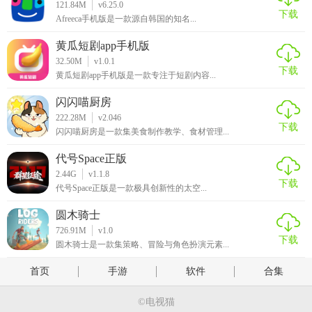
121.84M
v6.25.0
下载
Afreeca手机版是一款源自韩国的知名...
黄瓜短剧app手机版
32.50M
v1.0.1
下载
黄瓜短剧app手机版是一款专注于短剧内容...
闪闪喵厨房
222.28M
v2.046
下载
闪闪喵厨房是一款集美食制作教学、食材管理...
代号Space正版
2.44G
v1.1.8
下载
代号Space正版是一款极具创新性的太空...
圆木骑士
726.91M
v1.0
下载
圆木骑士是一款集策略、冒险与角色扮演元素...
首页
手游
软件
合集
©电视猫