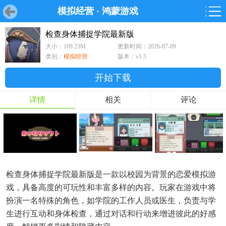
模拟经营
·
鸿蒙游戏
首页
首页
游戏
软件
游戏
鸿蒙
鸿蒙
软件
专题
鸿蒙游戏
鸿蒙软件
专题
检查身体捕捉学院最新版
大小：109.23M
更新时间：2026-07-09
游戏
软件
类别：
模拟经营
版本：v1.5
开始下载
详情
相关
评论
检查身体捕捉学院最新版是一款以校园为背景的恋爱模拟游
戏，具备高度的可玩性和丰富多样的内容。玩家在游戏中将
扮演一名特殊的角色，如学院的工作人员或医生，负责与学
生进行互动和身体检查，通过对话和行动来增进彼此的好感