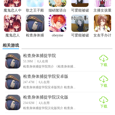
5. 教育与娱乐结合：游戏在娱乐的同时，也融入了关于身体
健康的知识，让玩家在游戏中学习到实用的健康知识。
魔鬼恋人中
歌之王子殿
烟硝絮语台
可爱能被破
主播女孩重
文版
下
版
坏安卓中文
度依赖最新
检查身体捕捉学院最新版攻略
版
版
1. 仔细阅读对话：仔细阅读游戏中的对话和描述，了解每位
魔鬼恋人
检查身体捕
obeyme
可爱能被破
女友手办计
学生的背景、性格和身体状况。
2026最新版
捉学院最新
坏单机版
划游戏免广
相关游戏
版
告
2. 建立友好关系：与学生建立友好关系，通过对话和互动了
解她们的生活习惯和健康状况。
检查身体捕捉学院
53.39M
8
人在用
3. 注意观察和记录：在检查过程中，保持耐心和细心，注意
下载
检查身体捕捉学院简介 《检查身体捕...
观察和记录学生的反应和特征，以便更好地判断她们的健康
检查身体捕捉学院安卓版
状况。
247.47M
6
人在用
下载
检查身体捕捉学院安卓版简介 检查身...
4. 合理利用资源：善用游戏中的道具和资源，以便更好地进
行互动和任务挑战。
检查身体捕捉学院汉化版
234.92M
4
人在用
检查身体捕捉学院最新版点评
下载
检查身体捕捉学院汉化版简介 检查身...