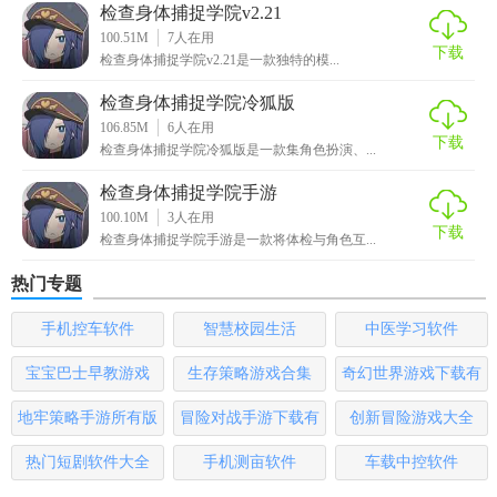
检查身体捕捉学院最新版是一款充满趣味和挑战的恋爱模拟
检查身体捕捉学院v2.21
游戏，它融合了角色扮演、恋爱养成和趣味互动等多种元
100.51M
7
人在用
下载
检查身体捕捉学院v2.21是一款独特的模...
素，为玩家带来一场别具一格的学院冒险体验。游戏中的角
色形象设计精美，画面优美，音效逼真，给玩家带来身临其
检查身体捕捉学院冷狐版
境的游戏体验。同时，游戏还有不同的游戏任务和资源可以
106.85M
6
人在用
下载
检查身体捕捉学院冷狐版是一款集角色扮演、...
获得，让玩家感受到极大的快乐。如果你喜欢恋爱模拟游
戏，那么这款游戏绝对是一个值得尝试的选择。
检查身体捕捉学院手游
100.10M
3
人在用
下载
检查身体捕捉学院手游是一款将体检与角色互...
热门专题
手机控车软件
智慧校园生活
中医学习软件
宝宝巴士早教游戏
生存策略游戏合集
奇幻世界游戏下载有
哪些
地牢策略手游所有版
冒险对战手游下载有
创新冒险游戏大全
本
哪些
热门短剧软件大全
手机测亩软件
车载中控软件