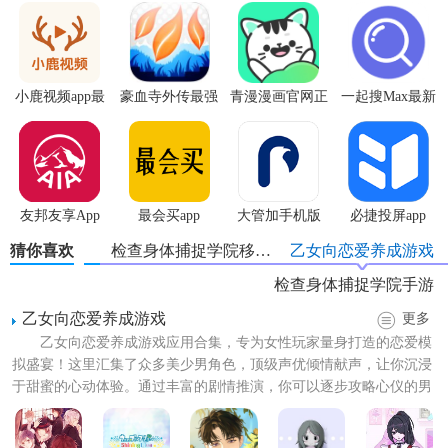
3. 任务挑战：游戏设有多种任务和挑战，玩家需要在规定时
间内完成任务，以获得奖励和解锁更多内容。
检查身体捕捉学院最新版特色
小鹿视频app最
豪血寺外传最强
青漫漫画官网正
一起搜Max最新
新版
传说无限血版
版
版
1. 丰富的角色搭配：游戏内拥有多样化的角色设计，每个角
色都有独特的造型和性格特点，玩家可以根据自己的喜好进
行搭配。
友邦友享App
最会买app
大管加手机版
必捷投屏app
2. 独特的剧情展开：游戏以学院为背景，玩家将与各种角色
猜你喜欢
检查身体捕捉学院移植汉化版
乙女向恋爱养成游戏
进行互动，体验独特的剧情发展。
检查身体捕捉学院手游
3. 高度自由的玩法：玩家可以自由选择场景和地点，探索学
乙女向恋爱养成游戏
更多
院的每一个角落，与各种角色进行交流。
乙女向恋爱养成游戏应用合集，专为女性玩家量身打造的恋爱模
4. 精美的画面和音效：游戏采用先进的图形技术，呈现出细
拟盛宴！这里汇集了众多美少男角色，顶级声优倾情献声，让你沉浸
腻逼真的画面效果，同时配以悦耳动听的音效，为玩家带来
于甜蜜的心动体验。通过丰富的剧情推演，你可以逐步攻略心仪的男
生，每一次选择都将引领你...
沉浸式的游戏体验。