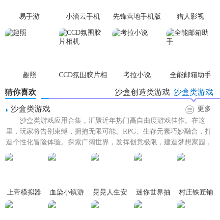
易手游
小滴云手机
先锋营地手机版
猎人影视
趣照
CCD氛围胶片相
考拉小说
全能邮箱助手
机
猜你喜欢
沙盒创造类游戏
沙盒类游戏
沙盒类游戏
更多
沙盒类游戏应用合集，汇聚近年热门高自由度游戏佳作。在这
里，玩家将告别束缚，拥抱无限可能。RPG、生存元素巧妙融合，打
造个性化冒险体验。探索广阔世界，发挥创意极限，建造梦想家园，
养殖可爱动物。每一款都充...
上帝模拟器
血染小镇游
晃晃人生安
迷你世界抽
村庄铁匠铺
最高文明内
戏
卓版
奖模拟器
传奇安卓版
置mod菜单