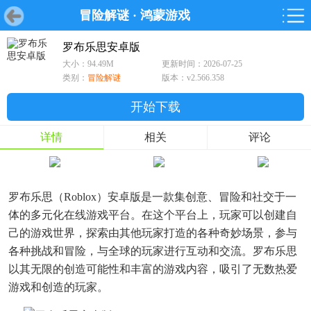
冒险解谜
·
鸿蒙游戏
首页
首页
游戏
软件
游戏
鸿蒙
鸿蒙
软件
专题
鸿蒙游戏
鸿蒙软件
专题
罗布乐思安卓版
大小：94.49M
更新时间：2026-07-25
游戏
软件
类别：
冒险解谜
版本：v2.566.358
开始下载
详情
相关
评论
罗布乐思（Roblox）安卓版是一款集创意、冒险和社交于一
体的多元化在线游戏平台。在这个平台上，玩家可以创建自
己的游戏世界，探索由其他玩家打造的各种奇妙场景，参与
各种挑战和冒险，与全球的玩家进行互动和交流。罗布乐思
以其无限的创造可能性和丰富的游戏内容，吸引了无数热爱
游戏和创造的玩家。