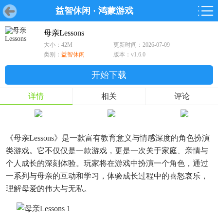
益智休闲
·
鸿蒙游戏
首页
首页
游戏
软件
游戏
鸿蒙
鸿蒙
软件
专题
鸿蒙游戏
鸿蒙软件
专题
母亲Lessons
大小：42M
更新时间：2026-07-09
游戏
软件
类别：
益智休闲
版本：v1.6.0
开始下载
详情
相关
评论
《母亲Lessons》是一款富有教育意义与情感深度的角色扮演
类游戏。它不仅仅是一款游戏，更是一次关于家庭、亲情与
个人成长的深刻体验。玩家将在游戏中扮演一个角色，通过
一系列与母亲的互动和学习，体验成长过程中的喜怒哀乐，
理解母爱的伟大与无私。