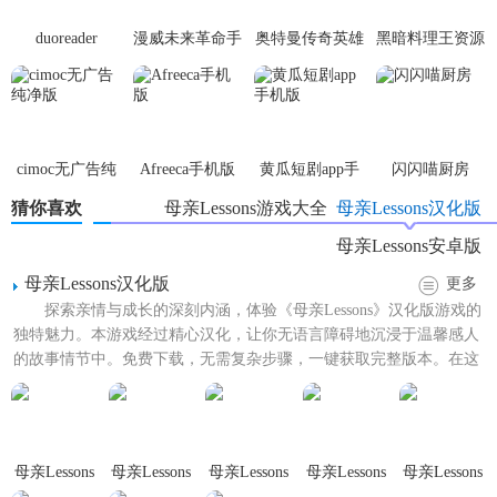
2. 教育意义深远：游戏不仅提供了娱乐，还融入了丰富的教
duoreader
漫威未来革命手
奥特曼传奇英雄
黑暗料理王资源
育内容，帮助玩家在玩乐中学习成长。
游
体验服
无限
3. 高度互动性：玩家与母亲之间的互动丰富多样，增加了游
戏的可玩性和趣味性。
cimoc无广告纯
Afreeca手机版
黄瓜短剧app手
闪闪喵厨房
4. 个性化成长路径：游戏允许玩家根据自己的喜好和选择，
净版
机版
塑造独特的成长路径和结局。
猜你喜欢
母亲Lessons游戏大全
母亲Lessons汉化版
母亲Lessons安卓版
【母亲Lessons技巧】
母亲Lessons汉化版
更多
1. 多与母亲互动：与母亲进行频繁且深入的互动，可以增进
探索亲情与成长的深刻内涵，体验《母亲Lessons》汉化版游戏的
彼此之间的了解和感情。
独特魅力。本游戏经过精心汉化，让你无语言障碍地沉浸于温馨感人
的故事情节中。免费下载，无需复杂步骤，一键获取完整版本。在这
2. 合理规划时间：合理安排学习和娱乐时间，确保学业和生
里，你将跟随主人...
活的平衡，以取得更好的成长效果。
3. 关注情感抉择：在情感抉择点要慎重考虑，选择符合自己
母亲Lessons
母亲Lessons
母亲Lessons
母亲Lessons
母亲Lessons
价值观的选项，以获得更满意的结局。
繁星免费
冷狐移植版
安卓中文版
手游安装
手游安卓版