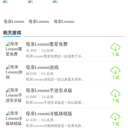
【母亲Lessons推荐】
《母亲Lessons》是一款值得一试的游戏，它不仅仅是一款娱
母亲Lessons
母亲Lessons
母亲Lessons
乐产品，更是一次关于亲情、成长和自我认知的深刻体验。
游戏
汉化版
相关游戏
如果你对家庭、亲情和成长题材感兴趣，或者希望在游戏中
获得情感上的满足和成长上的启示，那么这款游戏绝对不容
母亲Lessons繁星免费
错过。快来加入这场充满爱与成长的冒险吧！
36.30M
3
人在用
下载
母亲Lessons繁星免费是一款寓教于乐...
母亲Lessons游戏
48.02M
9
人在用
下载
母亲Lessons游戏是一款以家庭关系和...
母亲Lessons手游安卓版
43.94M
3
人在用
下载
母亲Lessons手游安卓版是一款以家庭...
母亲Lessons冷狐移植版
41.42M
8
人在用
下载
母亲Lessons冷狐移植版是一款角色扮...