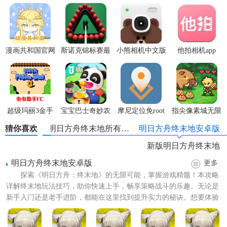
明日方舟终末地国际版技巧
1. 角色选择：游戏初期，玩家需要谨慎选择并培养自己的角
色。建议关注那些前期更容易培养且作用广泛的角色，如具
漫画共和国官网
斯诺克锦标赛最
小熊相机中文版
他拍相机app
备群体攻击或范围防御能力的干员。
正版
新版
2. 资源管理：合理使用游戏内的资源，如经验卡、技能材料
等。优先提升主力输出和核心防御角色的等级，避免资源分
散。
超级玛丽3金手
宝宝巴士奇妙农
摩尼定位免root
指尖像素城无限
3. 阵容搭配：在组队闯关时，注意搭配不同属性的干员，保
指版
场最新版
代金券版
猜你喜欢
明日方舟终末地所有版本
明日方舟终末地安卓版
持阵容的多样化以应对各种敌人。可以参考游戏中的“天梯
新版明日方舟终末地
图”或排行榜上顶级玩家的阵容进行搭配。
明日方舟终末地安卓版
更多
4. 自动作战：在通过某个关卡并达到一定条件后，可以开
探索《明日方舟：终末地》的无限可能，掌握游戏精髓！本攻略
启“自动作战”功能，提高刷图效率。
详解终末地玩法技巧，助你快速上手，畅享策略战斗的乐趣。无论是
新手入门还是老手进阶，都能在这里找到提升实力的秘诀。想要体验
5. 日常任务：完成日常任务是获取资源的重要途径。玩家应
最新版本？我们提供《明日...
每天登录游戏并完成相关任务，以稳定获得游戏内的各种奖