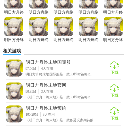
励。
明日方舟终末地国际版内容
明日方舟终
明日方舟终
明日方舟终
明日方舟终
明日方舟终
末地安装包
末地国际服
末地预约
末地手机版
末地国际版
1. 剧情体验：游戏拥有丰富的剧情内容，玩家在推进剧情的
同时可以逐步了解游戏的世界观和背景故事。
明日方舟终
明日方舟终
明日方舟终
明日方舟终
明日方舟终
2. 基地建设：玩家需要在木卫二上建立并管理自己的基地，
末地正版
末地安卓版
末地离线版
末地官网
末地
相关游戏
包括生产设施、防御系统等。通过合理的规划和布局，提高
基地的生产效率和防御能力。
明日方舟终末地国际服
97.56M
4
人在用
3. 怪物战斗：游戏中有大量的怪物和BOSS等待玩家挑战。玩
下载
明日方舟终末地国际服是一款3D即时策略R...
家需要组建自己的小队，制定合理的战术和策略进行战斗。
明日方舟终末地官网
4. 探索冒险：游戏提供多张地图供玩家探索。在探索过程
90.85M
3
人在用
下载
中，玩家可以收集资源、解锁新的区域和剧情，并发现隐藏
《明日方舟：终末地》是一款3D即时策略R...
的宝藏和秘密。
明日方舟终末地预约
105.29M
3
人在用
明日方舟终末地国际版玩法
下载
《明日方舟：终末地》是一款备受玩家期待的...