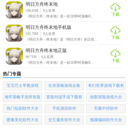
1. 即时策略战斗：游戏采用即时制小队化的RPG战斗形式，
明日方舟终末地
玩家可以直接控制其中一位干员进行战斗，其余干员会自动
106.83M
9
人在用
下载
进行攻击。玩家需要合理释放技能和战术来击败敌人。
《明日方舟：终末地》是一款3D即时策略R...
明日方舟终末地手机版
2. 工业生产与流水线规划：玩家需要在基地中规划和管理工
101.70M
9
人在用
业生产流水线，包括采矿、制造、储存等环节。通过合理的
下载
《明日方舟：终末地》是《明日方舟》的正统...
规划和布局，提高生产效率和资源利用率。
明日方舟终末地正版
3. 角色培养与升级：玩家可以通过完成任务、挑战关卡等方
96.71M
6
人在用
下载
式获取经验值和资源来培养自己的角色。提升角色等级、解
《明日方舟：终末地》是一款3D即时策略R...
锁新技能和装备可以大大提高角色的战斗力。
热门专题
4. 社交互动：游戏提供社交功能，玩家可以与其他玩家交流
宝宝巴士早教游戏
生存策略游戏合集
奇幻世界游戏下载有
经验、分享攻略和组建联盟共同应对挑战。
哪些
地牢策略手游所有版
冒险对战手游下载有
创新冒险游戏大全
明日方舟终末地国际版测评
本
哪些
热门短剧软件大全
手机测亩软件
车载中控软件
明日方舟终末地国际版以其精美的画质、丰富的游戏内容和
独特的玩法吸引了大量国际玩家。游戏在策略性和趣味性方
图像美化软件大全
交互服务软件大全
视频编辑软件大全
面表现出色，玩家需要制定合理的战术和策略来应对各种挑