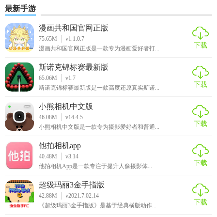
最新手游
战。同时，游戏的社交功能也为玩家提供了与其他玩家互动
和交流的平台。总的来说，明日方舟终末地国际版是一款值
漫画共和国官网正版
得一试的策略RPG手游。
75.65M
v1.1.0.7
下载
漫画共和国官网正版是一款专为漫画爱好者打...
斯诺克锦标赛最新版
65.06M
v1.7
下载
斯诺克锦标赛最新版是一款高度还原真实斯诺...
小熊相机中文版
46.08M
v14.4.5
下载
小熊相机中文版是一款专为摄影爱好者和普通...
他拍相机app
40.48M
v3.14
下载
他拍相机App是一款专注于提升人像摄影体...
超级玛丽3金手指版
42.88M
v2021.7.02.14
下载
《超级玛丽3金手指版》是基于经典横版动作...