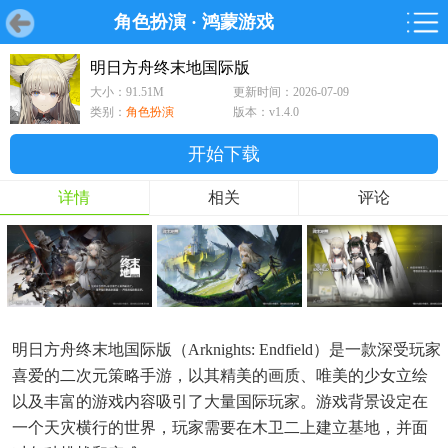
角色扮演
·
鸿蒙游戏
首页
首页
游戏
软件
游戏
鸿蒙
鸿蒙
软件
专题
鸿蒙游戏
鸿蒙软件
专题
明日方舟终末地国际版
大小：91.51M
更新时间：2026-07-09
游戏
软件
类别：
角色扮演
版本：v1.4.0
开始下载
详情
相关
评论
明日方舟终末地国际版（Arknights: Endfield）是一款深受玩家
喜爱的二次元策略手游，以其精美的画质、唯美的少女立绘
以及丰富的游戏内容吸引了大量国际玩家。游戏背景设定在
一个天灾横行的世界，玩家需要在木卫二上建立基地，并面