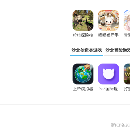
狩猎探险模
喵喵餐厅手
青
拟器免广告
游
沙盒创造类游戏
沙盒冒险游
版
上帝模拟器
bud国际服
打
最高文明内
无限钻石版
置mod菜单
浙ICP备2