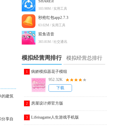
SHAREit
103.98M / 实用工具
秒抢红包app2.7.3
63.02M / 实用工具
双鱼语音
383.81M / 社交通讯
模拟经营周排行
模拟经营总排行
病娇模拟器花子模组
1
952.32K
下载
单的建筑
房屋设计师官方版
2
Lifeisagame人生游戏手机版
3
和分享自