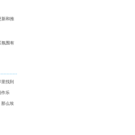
更新和推
区氛围有
界里找到
创作乐
，那么埃