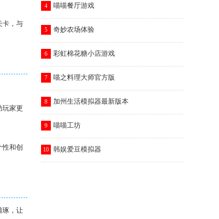
喵喵餐厅游戏
4
关卡，与
奇妙农场体验
5
彩虹棉花糖小店游戏
6
喵之料理大师官方版
7
加州生活模拟器最新版本
8
助玩家更
喵喵工坊
9
个性和创
韩娱爱豆模拟器
10
雕琢，让