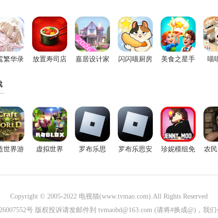
鸾繁华录
放置寿司店
嘉居设计家
闪闪喵厨房
美食之星手
喵
华为版
官方版
中文版
游
戏
造世界游
虚拟世界
罗布乐思
罗布乐思安
珍妮模组免
农民
戏
roblox游戏
2026最新版
卓版
费下载中文
最
版
Copyright © 2005-2022
电视猫(www.tvmao.com)
.All Rights Reserved
026007552号 版权投诉请发邮件到 tvmaobd@163.com (请将#换成@)，