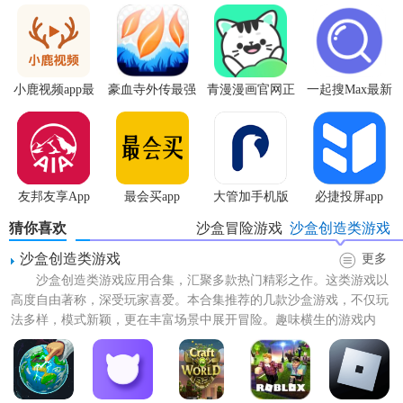
3. 神秘生物：游戏中存在着各种神秘生物，它们有的友好，
有的凶猛，玩家可以与它们互动，甚至驯服它们成为自己的
伙伴。
小鹿视频app最
豪血寺外传最强
青漫漫画官网正
一起搜Max最新
4. 多样玩法：除了建造和探索外，游戏还包含了丰富的任务
新版
传说无限血版
版
版
和挑战，让玩家在享受游戏乐趣的同时，也能获得满满的成
就感。
5. 精美画面：游戏采用了高清画质和细腻的光影效果，为玩
友邦友享App
最会买app
大管加手机版
必捷投屏app
家呈现了一个真实而美丽的游戏世界。
猜你喜欢
沙盒冒险游戏
沙盒创造类游戏
【创造与冒险汉化版过程】
沙盒创造类游戏
更多
1. 初入世界：玩家在游戏开始时，将身处一个简陋的营地，
沙盒创造类游戏应用合集，汇聚多款热门精彩之作。这类游戏以
需要利用周围的资源来建造自己的基础设施。
高度自由著称，深受玩家喜爱。本合集推荐的几款沙盒游戏，不仅玩
法多样，模式新颖，更在丰富场景中展开冒险。趣味横生的游戏内
2. 探索与发现：随着游戏的进行，玩家可以逐渐解锁新的地
容，高清细腻的画面，以及无...
图区域，探索未知的领域，并发现隐藏的秘密和宝藏。
3. 建造与发展：玩家可以收集各种材料，建造自己的房屋、