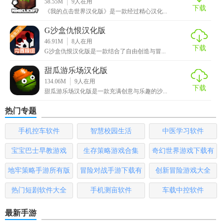
58.55M
9
人在用
下载
4. 社交互动：多人在线游玩功能让玩家能够与其他玩家互动
《我的点击世界汉化版》是一款经过精心汉化...
交流，共同打造一个繁荣的游戏社区。
G沙盒仇恨汉化版
46.91M
8
人在用
【创造与冒险汉化版测评】
下载
G沙盒仇恨汉化版是一款结合了自由创造与冒...
创造与冒险汉化版以其高度自由的游戏玩法、精美的画面效
甜瓜游乐场汉化版
果以及丰富的游戏内容，赢得了广大玩家的喜爱。游戏中的
134.06M
9
人在用
下载
建造和探索元素相结合，为玩家带来了全新的游戏体验。同
甜瓜游乐场汉化版是一款充满创意与乐趣的沙...
时，多人在线游玩功能也让玩家能够与其他玩家互动交流，
热门专题
共同打造一个属于自己的游戏世界。总体来说，创造与冒险
汉化版是一款值得一试的沙盒类游戏。
手机控车软件
智慧校园生活
中医学习软件
宝宝巴士早教游戏
生存策略游戏合集
奇幻世界游戏下载有
哪些
地牢策略手游所有版
冒险对战手游下载有
创新冒险游戏大全
本
哪些
热门短剧软件大全
手机测亩软件
车载中控软件
最新手游