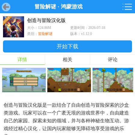
冒险解谜
·
鸿蒙游戏
首页
首页
游戏
软件
游戏
鸿蒙
鸿蒙
软件
专题
鸿蒙游戏
鸿蒙软件
专题
创造与冒险汉化版
大小：124.86M
更新时间：2026-07-18
游戏
软件
类别：
冒险解谜
版本：v1.12.0
开始下载
详情
相关
评论
创造与冒险汉化版是一款结合了自由创造与冒险探索的沙盒
类游戏。玩家可以在一个广袤无垠的游戏世界中，自由建造
自己的家园、探索未知的领域，并与各种神秘生物互动。游
戏经过精心汉化，让国内玩家能够无障碍地享受游戏的乐