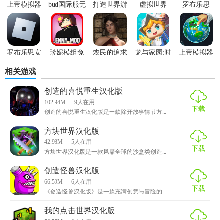
上帝模拟器
bud国际服无
打造世界游
虚拟世界
罗布乐思
农场、工厂等，不断提升自己的生存能力和生活质量。
最高文明内
限钻石版
戏
roblox游戏
2026最新版
置mod菜单
4. 互动与社交：游戏支持多人在线游玩，玩家可以与其他玩
家组队探险、交流心得，共同打造一个繁荣的游戏社区。
罗布乐思安
珍妮模组免
农民的追求
龙与家园:时
上帝模拟器
5. 挑战与成长：游戏中存在着各种挑战和任务，玩家需要不
卓版
费下载中文
最新版
光官网
最高文明游
相关游戏
版
戏
断提升自己的技能和装备，才能应对更加复杂的游戏环境和
敌人。
创造的喜悦重生汉化版
102.94M
9
人在用
【创造与冒险汉化版优势】
下载
创造的喜悦重生汉化版是一款除开故事情节方...
1. 高度自由：游戏提供了极高的自由度，让玩家能够充分发
方块世界汉化版
42.98M
5
人在用
挥自己的想象力和创造力。
下载
方块世界汉化版是一款风靡全球的沙盒类创造...
2. 丰富内容：游戏包含了多样的玩法和任务，让玩家在长时
创造怪兽汉化版
间的游戏过程中也能保持新鲜感。
66.59M
6
人在用
下载
《创造怪兽汉化版》是一款充满创意与冒险的...
3. 精美画面：高清画质和细腻的光影效果为玩家呈现了一个
真实而美丽的游戏世界，提升了游戏的沉浸感。
我的点击世界汉化版