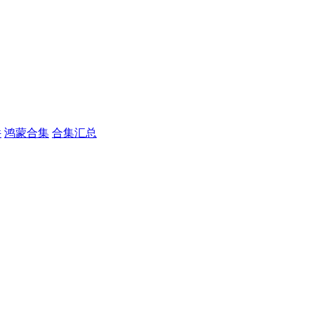
件
鸿蒙合集
合集汇总