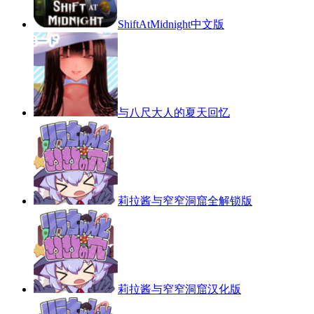
ShiftAtMidnight中文版
与八尺大人的夏天回忆
莉拉酱与窄窄洞窟全解锁版
莉拉酱与窄窄洞窟汉化版