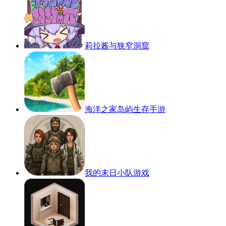
莉拉酱与狭窄洞窟
海洋之家岛屿生存手游
我的末日小队游戏