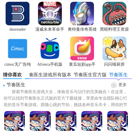
3. 成绩记录与分享：记录玩家的游戏成绩，并支持将成绩分
享至社交平台，与好友一决高下。
4. 自定义音乐曲目：支持玩家导入自定义音乐曲目，让游戏
duoreader
漫威未来革命手
奥特曼传奇英雄
黑暗料理王资源
游
体验服
无限
更加个性化。
【节奏医生官方版亮点】
1. 创意独特：将音乐与医疗元素结合，打造出一款别具一格
cimoc无广告纯
Afreeca手机版
黄瓜短剧app手
闪闪喵厨房
的音乐节奏游戏。
净版
机版
猜你喜欢
节奏医生游戏所有版本
节奏医生官方版
节奏医生
2. 画面精美：游戏画面色彩鲜艳，细节精致，为玩家带来视
节奏医生
更多
觉上的享受。
探索节奏医生游戏大全，体验音乐与治疗的完美融合！在这里，
你可以找到节奏医生正式版的官方下载链接，享受由专业团队精心打
3. 操作简便：游戏操作简单易上手，玩家只需通过点击、长
造的音乐节奏游戏。跟随心跳的节拍，挑战各种音乐关卡，用你的节
按等操作即可配合节奏。
奏感治愈心灵。游戏画面精...
4. 音乐丰富：提供多种风格的音乐曲目，让玩家在游戏中享
受音乐的魅力。