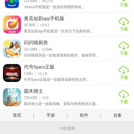
121.84M
v6.25.0
下载
Afreeca手机版是一款源自韩国的知名...
黄瓜短剧app手机版
32.50M
v1.0.1
下载
黄瓜短剧app手机版是一款专注于短剧内容...
闪闪喵厨房
222.28M
v2.046
下载
闪闪喵厨房是一款集美食制作教学、食材管理...
代号Space正版
2.44G
v1.1.8
下载
代号Space正版是一款极具创新性的太空...
圆木骑士
726.91M
v1.0
下载
圆木骑士是一款集策略、冒险与角色扮演元素...
首页
手游
软件
合集
©电视猫