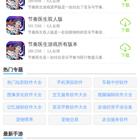
189.09M
8
人在用
下载
手，适合各个年龄段的玩家进行休闲娱乐。同时，游戏还具
节奏医生游戏原声版是一款结合了音乐与节奏...
有一定的教育意义，可以让玩家在享受游戏乐趣的同时，了
节奏医生双人版
解心脏跳动等生理知识。总之，节奏医生官方版是一款值得
191.55M
6
人在用
一试的音乐节奏游戏。
下载
节奏医生双人版是一款创新独特的音乐节奏游...
节奏医生游戏所有版本
189.25M
3
人在用
下载
节奏医生是一款结合音乐节奏与医疗救援元素...
热门专题
热门短剧软件大全
手机测亩软件
车载中控软件
图像美化软件大全
交互服务软件大全
视频编辑软件大全
记忆辅助软件大全
英语早教软件大全
农场经营手游合集
宠物喂养
宠物交易
农业服务软件
最新手游