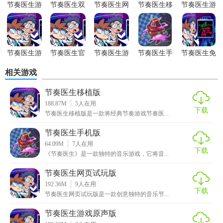
节奏医生游
节奏医生双
节奏医生网
节奏医生移
节奏医生游
戏新版
人版
页试玩版
植版
戏原声版
5. 社交互动：支持成绩分享与排行榜功能，让玩家可以与好
友一起参与游戏挑战。
【节奏医生官方版优势】
节奏医生游
节奏医生官
节奏医生游
节奏医生手
节奏医生免
戏所有版本
方版
戏
机版
费版
1. 教育意义：通过游戏的方式让玩家了解心脏跳动等生理知
相关游戏
识，具有一定的教育意义。
节奏医生移植版
188.87M
5
人在用
2. 休闲娱乐：游戏节奏明快，适合在闲暇时间进行休闲娱
下载
节奏医生移植版是一款将经典节奏游戏节奏医...
乐，放松身心。
节奏医生手机版
3. 锻炼反应：游戏需要玩家保持高度专注，准确判断节奏，
64.09M
7
人在用
有助于锻炼玩家的反应能力。
下载
《节奏医生》是一款独特的音乐游戏，它将音...
【节奏医生官方版点评】
节奏医生网页试玩版
192.36M
9
人在用
下载
节奏医生官方版是一款创意十足、趣味横生的音乐节奏游
节奏医生网页试玩版是一款创意独特的音乐节...
戏。它将医疗元素与音乐节奏相结合，为玩家带来了一种全
节奏医生游戏原声版
新的游戏体验。游戏画面精美、音乐丰富，操作简单易上