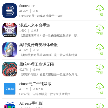
duoreader
41.76M
v1.8
下载
Duoreader是一款集多功能于一体的...
漫威未来革命手游
1.61G
v1.6.5
下载
《漫威未来革命》是一款由漫威正版授权、以...
奥特曼传奇英雄体验服
46.96M
v1.33
下载
《奥特曼传奇英雄体验服》是一款以经典特摄...
黑暗料理王资源无限
49.17M
v3.6.0
下载
《黑暗料理王》资源无限版是一款充满创意与...
cimoc无广告纯净版
48.01M
v1.8.258
下载
Cimoc无广告纯净版是一款专为漫画爱好...
Afreeca手机版