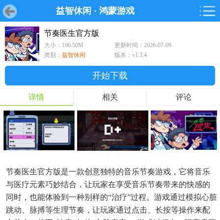
益智休闲
·
鸿蒙游戏
首页
首页
游戏
软件
游戏
鸿蒙
鸿蒙
软件
专题
鸿蒙游戏
鸿蒙软件
专题
节奏医生官方版
大小：190.50M
更新时间：2026-07-09
游戏
软件
类别：
益智休闲
版本：v1.3.4
开始下载
详情
相关
评论
节奏医生官方版是一款创意独特的音乐节奏游戏，它将音乐
与医疗元素巧妙结合，让玩家在享受音乐节奏带来的快感的
同时，也能体验到一种别样的“治疗”过程。游戏通过模拟心脏
跳动、脉搏等生理节奏，让玩家通过点击、长按等操作来配