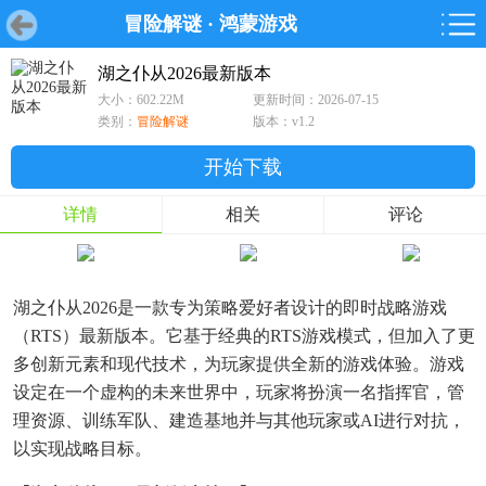
冒险解谜
·
鸿蒙游戏
首页
首页
游戏
软件
游戏
鸿蒙
鸿蒙
软件
专题
鸿蒙游戏
鸿蒙软件
专题
湖之仆从2026最新版本
大小：602.22M
更新时间：2026-07-15
游戏
软件
类别：
冒险解谜
版本：v1.2
开始下载
详情
相关
评论
湖之仆从2026是一款专为策略爱好者设计的即时战略游戏
（RTS）最新版本。它基于经典的RTS游戏模式，但加入了更
多创新元素和现代技术，为玩家提供全新的游戏体验。游戏
设定在一个虚构的未来世界中，玩家将扮演一名指挥官，管
理资源、训练军队、建造基地并与其他玩家或AI进行对抗，
以实现战略目标。