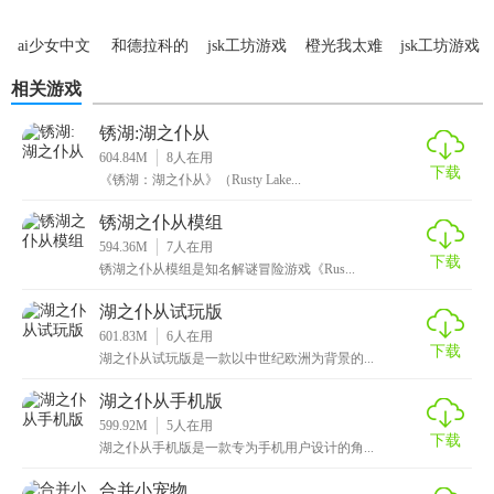
2. 持续更新：开发团队承诺定期更新游戏内容，包括新地
ai少女中文
和德拉科的
jsk工坊游戏
橙光我太难
jsk工坊游戏
图、新模式和新功能，保持游戏的新鲜感。
手机版
恋爱笔记
手机版
了
安卓版
相关游戏
3. 社区支持：拥有活跃的玩家社区和官方论坛，玩家可以获
得帮助、分享经验和参与讨论。
锈湖:湖之仆从
604.84M
8
人在用
下载
4. 安全性保障：采用严格的数据加密和防作弊机制，保障玩
《锈湖：湖之仆从》（Rusty Lake...
家的账号安全和游戏公平性。
锈湖之仆从模组
5. 易于上手：界面简洁明了，新玩家也能快速上手，同时提
594.36M
7
人在用
下载
锈湖之仆从模组是知名解谜冒险游戏《Rus...
供了详细的教程和帮助文档。
湖之仆从试玩版
【湖之仆从2026最新版本推荐】
601.83M
6
人在用
下载
湖之仆从试玩版是一款以中世纪欧洲为背景的...
湖之仆从2026以其独特的未来世界设定、创新的游戏模式、
丰富的地图选择和深度自定义功能，为RTS游戏爱好者提供了
湖之仆从手机版
599.92M
5
人在用
全新的挑战和乐趣。无论你是策略游戏的新手还是老手，都
下载
湖之仆从手机版是一款专为手机用户设计的角...
能在这款游戏中找到属于自己的乐趣。强烈推荐给喜欢即时
战略游戏的玩家尝试。
合并小宠物