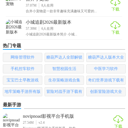
37.07M
8
人在用
下载
合并小宠物是一款非常趣味充满趣味又可爱的...
小城追剧2026最新版本
57.39M
6
人在用
下载
小城追剧2026最新版本简介 小城...
热门专题
网络管理软件
糖葫芦达人全部解锁
糖葫芦达人版本大全
版
手机控车软件
智慧校园生活
中医学习软件
宝宝巴士早教游戏
生存策略游戏合集
奇幻世界游戏下载有
哪些
地牢策略手游所有版
冒险对战手游下载有
创新冒险游戏大全
本
哪些
最新手游
novipnoad影视平台手机版
27.54M
v2.4
下载