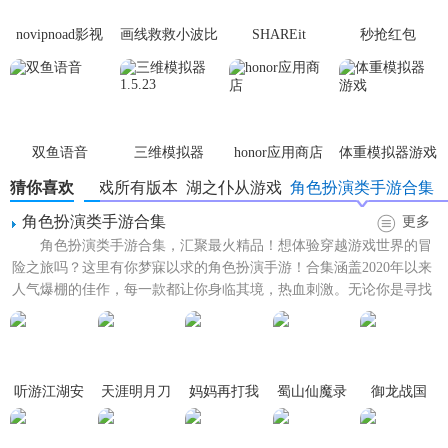
1. 高度还原的未来世界：游戏场景和角色设计都基于精心构
novipnoad影视
画线救救小波比
SHAREit
秒抢红包
建的未来世界，为玩家带来沉浸式的体验。
平台手机版
最新版
app2.7.3
2. 创新的游戏模式：引入了多种新游戏模式，如合作模式、
PvP竞技模式和挑战模式，满足不同玩家的需求。
双鱼语音
三维模拟器
honor应用商店
体重模拟器游戏
3. 丰富的地图选择：提供了多种不同风格和难度的地图，增
1.5.23
加了游戏的可玩性和挑战性。
猜你喜欢
湖之仆从游戏所有版本
湖之仆从游戏
角色扮演类手游合集
角色扮演类手游合集
更多
4. 深度自定义：玩家可以自定义角色的外观、技能和装备，
角色扮演类手游合集，汇聚最火精品！想体验穿越游戏世界的冒
打造独一无二的游戏角色。
险之旅吗？这里有你梦寐以求的角色扮演手游！合集涵盖2020年以来
人气爆棚的佳作，每一款都让你身临其境，热血刺激。无论你是寻找
5. 社交功能：内置的社交系统允许玩家与好友组队、交流策
刺激战斗，还是沉浸于...
略和分享成就。
【湖之仆从2026最新版本优势】
听游江湖安
天涯明月刀
妈妈再打我
蜀山仙魔录
御龙战国
1. 优化性能：采用先进的游戏引擎，确保流畅的游戏体验，
卓版
最新版
一次游戏
手游
即使在低配置设备上也能稳定运行。