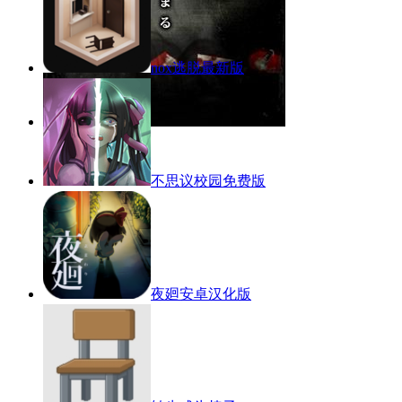
nox逃脱最新版
不思议校园免费版
夜廻安卓汉化版