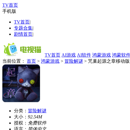
TV首页
手机版
TV首页
|
专题合集
|
剧情首页
|
TV首页
AI游戏
AI软件
鸿蒙游戏
鸿蒙软
当前位置：
首页
>
鸿蒙游戏
>
冒险解谜
> 咒巢起源之章移动版
分类：
冒险解谜
大小：
92.54M
授权：
免费软件
语言：
简体中文