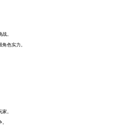
。
挑战。
强角色实力。
玩家。
争。