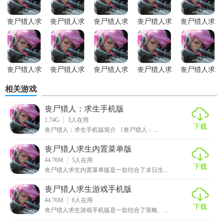
2. 多样化的丧尸种类：普通丧尸、快速丧尸、爆炸丧尸等，
丧尸猎人求
丧尸猎人求
丧尸猎人求
丧尸猎人求
丧尸猎人求
每种都有其特殊攻击方式。
生国际服
生游戏汉化
生游戏免费
生游戏正版
生内置菜单
版
版
版
3. 自定义角色：玩家可以创建或选择预设角色，调整外观、
性别、初始技能等。
丧尸猎人求
丧尸猎人求
丧尸猎人求
丧尸猎人求
丧尸猎人求
4. 成就系统：完成特定成就可获得特殊奖励，激励玩家探索
生游戏内购
生游戏官方
生无限钻石
生游戏最新
生游戏免广
相关游戏
版
版
版
版
告版
更多可能性。
丧尸猎人：求生手机版
【丧尸猎人求生游戏汉化版用法】
1.74G
3
人在用
下载
丧尸猎人：求生手机版简介 《丧尸猎人：...
1. 下载安装：从官方渠道下载游戏安装包，根据提示完成安
装。
丧尸猎人求生内置菜单版
44.76M
5
人在用
下载
2. 语言选择：在游戏启动界面选择“简体中文”进行汉化设置。
丧尸猎人求生内置菜单版是一款结合了末日生...
3. 创建角色：根据喜好创建或选择角色，进入教程熟悉基本
丧尸猎人求生游戏手机版
44.76M
6
人在用
操作。
下载
丧尸猎人求生游戏手机版是一款结合了策略、...
4. 探索与战斗：利用虚拟摇杆或触屏操作，进行移动、攻