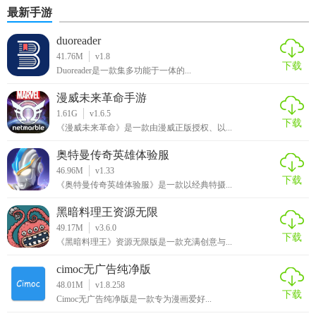
最新手游
duoreader
41.76M
v1.8
下载
Duoreader是一款集多功能于一体的...
漫威未来革命手游
1.61G
v1.6.5
下载
《漫威未来革命》是一款由漫威正版授权、以...
奥特曼传奇英雄体验服
46.96M
v1.33
下载
《奥特曼传奇英雄体验服》是一款以经典特摄...
黑暗料理王资源无限
49.17M
v3.6.0
下载
《黑暗料理王》资源无限版是一款充满创意与...
cimoc无广告纯净版
48.01M
v1.8.258
下载
Cimoc无广告纯净版是一款专为漫画爱好...