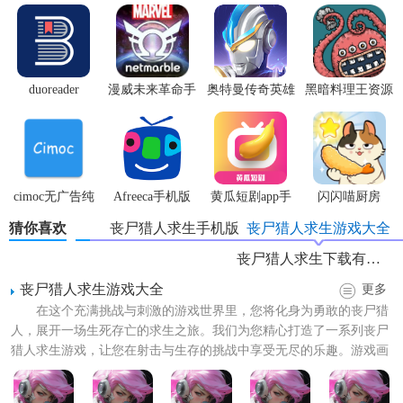
1. 探索与资源收集：玩家可以自由探索废弃的城市、荒野等
场景，寻找食物、武器、建材等生存必需品。
2. 基地建设：利用收集到的资源，玩家可以建造或升级安全
duoreader
漫威未来革命手
奥特曼传奇英雄
黑暗料理王资源
基地，以抵御丧尸侵袭和作为休息补给站。
游
体验服
无限
3. 任务系统：完成各种主线和支线任务，解锁新区域，获取
丰厚奖励。
cimoc无广告纯
Afreeca手机版
黄瓜短剧app手
闪闪喵厨房
4. 角色成长：通过战斗、探索提升角色等级，学习新技能，
净版
机版
猜你喜欢
丧尸猎人求生手机版
丧尸猎人求生游戏大全
增强生存能力。
丧尸猎人求生下载有哪些
5. 多人合作：支持多人在线合作模式，与好友共同抵御丧尸
丧尸猎人求生游戏大全
潮，协同建造基地。
更多
在这个充满挑战与刺激的游戏世界里，您将化身为勇敢的丧尸猎
【丧尸猎人求生游戏汉化版内容】
人，展开一场生死存亡的求生之旅。我们为您精心打造了一系列丧尸
猎人求生游戏，让您在射击与生存的挑战中享受无尽的乐趣。游戏画
1. 丰富的游戏场景：包括城市废墟、森林、海滩等多种环
面逼真，操作流畅，更有丰...
境。