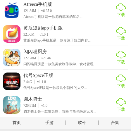
Afreeca手机版
121.84M
v6.25.0
下载
Afreeca手机版是一款源自韩国的知名...
黄瓜短剧app手机版
32.50M
v1.0.1
下载
黄瓜短剧app手机版是一款专注于短剧内容...
闪闪喵厨房
222.28M
v2.046
下载
闪闪喵厨房是一款集美食制作教学、食材管理...
代号Space正版
2.44G
v1.1.8
下载
代号Space正版是一款极具创新性的太空...
圆木骑士
726.91M
v1.0
下载
圆木骑士是一款集策略、冒险与角色扮演元素...
首页
手游
软件
合集