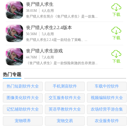
丧尸猎人求生
击、拾取等操作。
38.01M
4
人在用
下载
丧尸猎人求生简介《丧尸猎人求生》是一款集...
5. 基地建设：在安全区域点击建造图标，选择建筑类型并放
置，逐步构建防御体系。
丧尸猎人求生2.2.4版本
50.56M
5
人在用
下载
【丧尸猎人求生游戏汉化版推荐】
丧尸猎人求生2.2.4是一款结合了策略、...
丧尸猎人求生游戏
对于喜欢生存冒险、动作射击以及策略构建类游戏的玩家来
44.76M
7
人在用
说，丧尸猎人求生游戏汉化版无疑是一个不可多得的选择。
下载
《丧尸猎人求生》是一款惊险刺激的生存类游...
其丰富的游戏内容、紧张刺激的战斗体验以及良好的中文支
持，将让您的求生之旅更加顺畅且充满乐趣。
热门专题
热门短剧软件大全
手机测亩软件
车载中控软件
图像美化软件大全
交互服务软件大全
视频编辑软件大全
记忆辅助软件大全
英语早教软件大全
农场经营手游合集
宠物喂养
宠物交易
农业服务软件