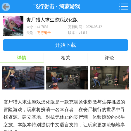
飞行射击
·
鸿蒙游戏
首页
首页
游戏
软件
游戏
鸿蒙
鸿蒙
软件
专题
鸿蒙游戏
鸿蒙软件
专题
丧尸猎人求生游戏汉化版
大小：44.76M
更新时间：2026-05-12
游戏
软件
类别：
飞行射击
版本：v1.6.1
开始下载
详情
相关
评论
丧尸猎人求生游戏汉化版是一款充满紧张刺激与生存挑战的
冒险游戏，玩家将扮演一名幸存者，在丧尸横行的世界中寻
找资源、建立基地、对抗无休止的丧尸潮，体验惊险的求生
之旅。本版本特别提供中文语言支持，让玩家更加流畅地享