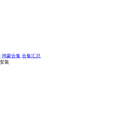
件
鸿蒙合集
合集汇总
费安装