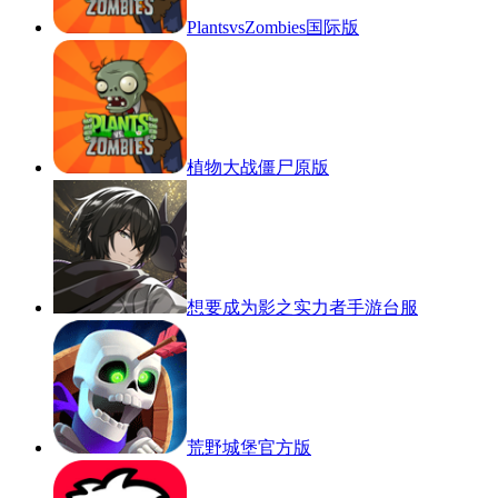
PlantsvsZombies国际版
植物大战僵尸原版
想要成为影之实力者手游台服
荒野城堡官方版