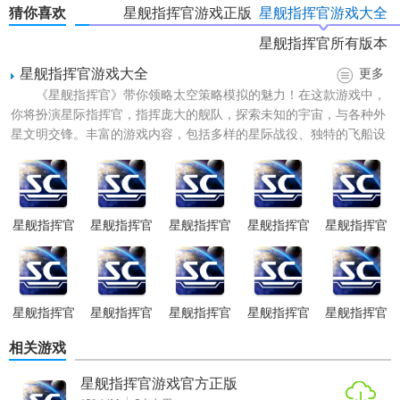
猜你喜欢
星舰指挥官游戏正版
星舰指挥官游戏大全
星舰指挥官所有版本
星舰指挥官游戏大全
更多
《星舰指挥官》带你领略太空策略模拟的魅力！在这款游戏中，
你将扮演星际指挥官，指挥庞大的舰队，探索未知的宇宙，与各种外
星文明交锋。丰富的游戏内容，包括多样的星际战役、独特的飞船设
计、深度的科技树和多样的...
星舰指挥官
星舰指挥官
星舰指挥官
星舰指挥官
星舰指挥官
游戏正版
游戏无限货
游戏汉化版
游戏完整版
游戏纯净版
币版
星舰指挥官
星舰指挥官
星舰指挥官
星舰指挥官
星舰指挥官
游戏内置菜
游戏内购版
游戏免广告
游戏免费版
游戏手机版
相关游戏
单版
版
星舰指挥官游戏官方正版