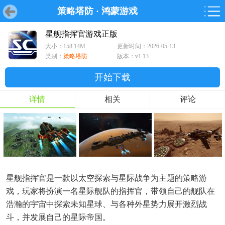
策略塔防
·
鸿蒙游戏
首页
首页
游戏
软件
游戏
鸿蒙
鸿蒙
软件
专题
鸿蒙游戏
鸿蒙软件
专题
星舰指挥官游戏正版
大小：158.14M
更新时间：2026-05-13
游戏
软件
类别：
策略塔防
版本：v1.13
开始下载
详情
相关
评论
星舰指挥官是一款以太空探索与星际战争为主题的策略游
戏，玩家将扮演一名星际舰队的指挥官，带领自己的舰队在
浩瀚的宇宙中探索未知星球、与各种外星势力展开激烈战
斗，并发展自己的星际帝国。