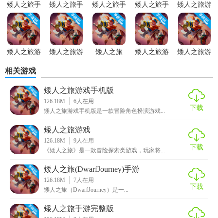
矮人之旅手
矮人之旅手
矮人之旅手
矮人之旅手
矮人之旅游
化的游戏体验。
游无敌版
游安装
游完整版
游正版
戏官方版
4. 社交互动：支持多人在线模式，玩家可以与其他矮人探险
家一起组队探险、交流心得。
矮人之旅游
矮人之旅游
矮人之旅
矮人之旅游
矮人之旅游
【矮人之旅游戏免费版优势】
戏内置菜单
戏免费版
(DwarfJourney)
戏官网版
戏汉化版
相关游戏
版
手游
1. 免费体验：无需任何费用即可享受完整的游戏内容和功
矮人之旅游戏手机版
能。
126.18M
6
人在用
下载
矮人之旅游戏手机版是一款冒险角色扮演游戏...
2. 持续更新：开发团队不断推出新的内容和活动，保持游戏
的新鲜感和挑战性。
矮人之旅游戏
126.18M
9
人在用
3. 兼容性强：支持多种设备和操作系统，让玩家随时随地都
下载
《矮人之旅》是一款冒险探索类游戏，玩家将...
能畅享游戏乐趣。
矮人之旅(DwarfJourney)手游
4. 社区支持：拥有活跃的玩家社区和官方论坛，提供丰富的
126.18M
7
人在用
下载
矮人之旅（DwarfJourney）是一...
攻略、讨论和分享。
矮人之旅手游完整版
【矮人之旅游戏免费版点评】