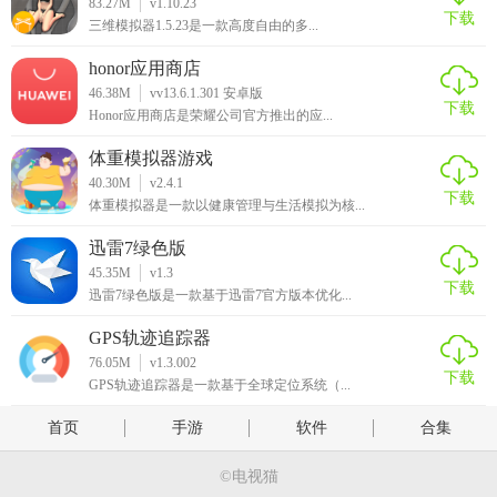
83.27M
v1.10.23
下载
三维模拟器1.5.23是一款高度自由的多...
honor应用商店
46.38M
vv13.6.1.301 安卓版
下载
Honor应用商店是荣耀公司官方推出的应...
体重模拟器游戏
40.30M
v2.4.1
下载
体重模拟器是一款以健康管理与生活模拟为核...
迅雷7绿色版
45.35M
v1.3
下载
迅雷7绿色版是一款基于迅雷7官方版本优化...
GPS轨迹追踪器
76.05M
v1.3.002
下载
GPS轨迹追踪器是一款基于全球定位系统（...
首页
手游
软件
合集
©电视猫