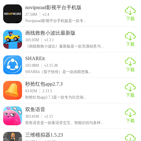
novipnoad影视平台手机版
27.54M
v2.4
下载
Novipnoad影视平台手机版是一款专...
画线救救小波比最新版
105.05M
v1.3.1
下载
《画线救救小波比》最新版是一款充满创意与...
SHAREit
103.98M
v3.15.38
下载
SHAREit（茄子快传）是一款由联想集...
秒抢红包app2.7.3
63.02M
2.13.3
下载
秒抢红包app2.7.3是一款专为社交场...
双鱼语音
383.81M
v2.15
下载
双鱼语音是一款集语音交互、智能识别与多样...
三维模拟器1.5.23