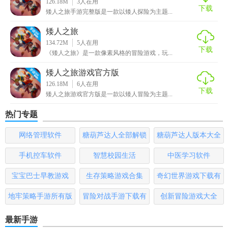
126.18M
3
人在用
下载
矮人之旅手游完整版是一款以矮人探险为主题...
矮人之旅游戏免费版是一款集探索、建设、战斗于一体的优
秀游戏作品。它不仅拥有精美的画面和丰富的剧情，还提供
矮人之旅
了多样化的玩法和社交互动功能。对于喜欢冒险和探索的玩
134.72M
5
人在用
下载
《矮人之旅》是一款像素风格的冒险游戏，玩...
家来说，这款游戏绝对是一个不容错过的选择。无论是独自
探险还是与朋友组队，都能在游戏中找到属于自己的乐趣和
矮人之旅游戏官方版
挑战。
126.18M
6
人在用
下载
矮人之旅游戏官方版是一款以矮人冒险为主题...
热门专题
网络管理软件
糖葫芦达人全部解锁
糖葫芦达人版本大全
版
手机控车软件
智慧校园生活
中医学习软件
宝宝巴士早教游戏
生存策略游戏合集
奇幻世界游戏下载有
哪些
地牢策略手游所有版
冒险对战手游下载有
创新冒险游戏大全
本
哪些
最新手游