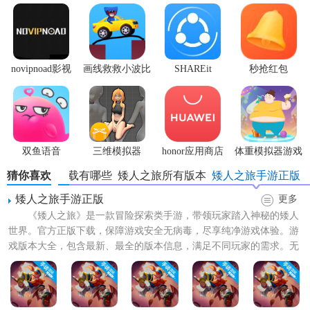
现隐藏的宝藏、神秘的遗迹和危险的生物。
2. 建设与管理：玩家可以建造自己的矮人村庄，管理资源，
提升村庄的繁荣度。
novipnoad影视
画线救救小波比
SHAREit
秒抢红包
3. 战斗与冒险：面对各种挑战和敌人，玩家需要运用策略和
平台手机版
最新版
app2.7.3
技巧进行战斗，保护自己的村庄和宝藏。
4. 角色养成：通过完成任务和战斗，玩家可以提升角色的等
级，解锁新的技能和装备。
双鱼语音
三维模拟器
honor应用商店
体重模拟器游戏
1.5.23
猜你喜欢
矮人之旅下载有哪些
矮人之旅所有版本
矮人之旅手游正版
【矮人之旅游戏免费版亮点】
矮人之旅手游正版
更多
1. 精美画面：采用高清画质和流畅的动画效果，打造出一个
《矮人之旅》是一款冒险探索类手游，带领玩家踏入神秘的矮人
逼真而美丽的地下世界。
世界。官方正版下载，保障游戏安全无病毒，尽享纯净游戏体验。游
戏版本大全，包含最新、最全的版本信息，满足不同玩家的需求。无
2. 丰富剧情：游戏拥有扣人心弦的故事情节和丰富的背景设
论是寻找刺激的冒险旅程，...
定，让玩家沉浸其中。
3. 多样玩法：结合探索、建设、战斗等多种元素，提供多样