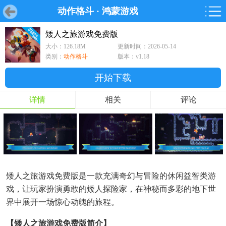
动作格斗
·
鸿蒙游戏
首页
首页
游戏
软件
游戏
鸿蒙
鸿蒙
软件
专题
鸿蒙游戏
鸿蒙软件
专题
矮人之旅游戏免费版
大小：126.18M
更新时间：2026-05-14
游戏
软件
类别：
动作格斗
版本：v1.18
开始下载
详情
相关
评论
矮人之旅游戏免费版是一款充满奇幻与冒险的休闲益智类游
戏，让玩家扮演勇敢的矮人探险家，在神秘而多彩的地下世
界中展开一场惊心动魄的旅程。
【矮人之旅游戏免费版简介】