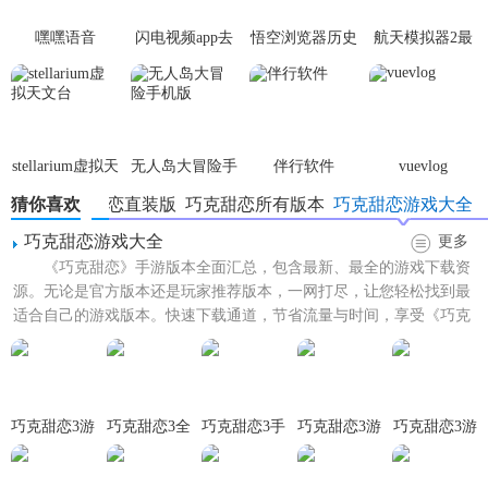
的恋爱技能，解锁更多与角色互动的方式。
嘿嘿语音
闪电视频app去
悟空浏览器历史
航天模拟器2最
【巧克甜恋3手游汉化版亮点】
广告版
版本
新版
1. 精美画面：游戏采用精美的卡通画风，人物设计可爱，场
景细腻，为玩家带来视觉享受。
stellarium虚拟天
无人岛大冒险手
伴行软件
vuevlog
2. 丰富剧情：游戏剧情多样，包含多种恋爱线和结局，玩家
文台
机版
猜你喜欢
巧克甜恋直装版
巧克甜恋所有版本
巧克甜恋游戏大全
可以根据自己的喜好选择发展路径。
巧克甜恋游戏大全
更多
3. 互动性强：玩家可以与角色进行多种形式的互动，包括对
《巧克甜恋》手游版本全面汇总，包含最新、最全的游戏下载资
话、赠送礼物、约会等，增强了游戏的可玩性。
源。无论是官方版本还是玩家推荐版本，一网打尽，让您轻松找到最
适合自己的游戏版本。快速下载通道，节省流量与时间，享受《巧克
【巧克甜恋3手游汉化版优势】
甜恋》带来的甜蜜恋爱之旅...
1. 汉化版本：中文界面和剧情，让国内玩家无需担心语言障
碍，轻松上手。
巧克甜恋3游
巧克甜恋3全
巧克甜恋3手
巧克甜恋3游
巧克甜恋3游
2. 免费体验：游戏本体免费下载和游玩，部分付费内容可选
戏最新版
部解锁版
游汉化版
戏直装版
戏手机版
购买，降低了玩家的经济负担。