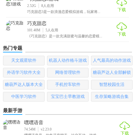
2.52G
8
人在用
下载
巧克甜恋3是一款浪漫恋爱模拟游戏，玩家将...
巧克甜恋
101.40M
5
人在用
下载
《巧克甜恋》是一款充满甜蜜与温馨的恋爱模...
热门专题
天文观星软件
机器人动作格斗游戏
人气最高的动作游戏
大全
排行榜
外语学习软件大全
网络管理软件
糖葫芦达人全部解锁
版
糖葫芦达人版本大全
手机控车软件
智慧校园生活
中医学习软件
宝宝巴士早教游戏
生存策略游戏合集
最新手游
嘿嘿语音
74.54M
v2.23.0
下载