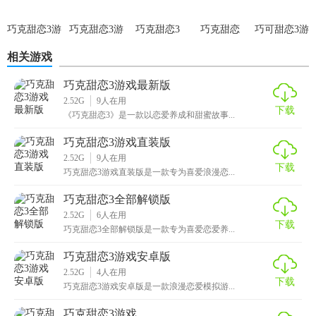
3. 持续更新：游戏开发者会定期更新内容，包括新角色、新
巧克甜恋3游
巧克甜恋3游
巧克甜恋3
巧克甜恋
巧可甜恋3游
剧情等，保持游戏的新鲜感和可玩性。
戏安卓版
戏
戏移植版
相关游戏
4. 社区支持：游戏拥有活跃的玩家社区，玩家可以在社区中
分享游戏体验、攻略和心得。
巧克甜恋3游戏最新版
2.52G
9
人在用
下载
【巧克甜恋3手游汉化版测评】
《巧克甜恋3》是一款以恋爱养成和甜蜜故事...
巧克甜恋3游戏直装版
巧克甜恋3手游汉化版是一款值得一试的恋爱模拟游戏。其精
2.52G
9
人在用
美的画面、丰富的剧情和多样的互动方式都为玩家带来了极
下载
巧克甜恋3游戏直装版是一款专为喜爱浪漫恋...
佳的游戏体验。汉化版本的推出更是让国内玩家能够无碍地
巧克甜恋3全部解锁版
享受游戏的乐趣。虽然游戏中有部分付费内容，但整体而
2.52G
6
人在用
言，这是一款性价比很高的
恋爱游戏
，值得推荐给喜欢恋爱
下载
巧克甜恋3全部解锁版是一款专为喜爱恋爱养...
模拟类游戏的玩家。
巧克甜恋3游戏安卓版
2.52G
4
人在用
下载
巧克甜恋3游戏安卓版是一款浪漫恋爱模拟游...
巧克甜恋3游戏