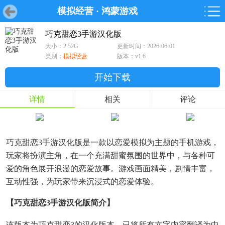
模拟经营
·
鸿蒙游戏
首页
首页
游戏
软件
游戏
鸿蒙
鸿蒙
软件
专题
鸿蒙游戏
鸿蒙软件
专题
巧克甜恋3手游汉化版
大小：2.52G
更新时间：2026-06-01
游戏
软件
类别：
模拟经营
版本：v1.6
开始下载
详情
相关
评论
巧克甜恋3手游汉化版是一款以恋爱模拟为主题的手机游戏，
玩家将扮演主角，在一个充满甜蜜氛围的世界中，与各种可
爱的角色展开浪漫的恋爱故事。游戏画面精美，剧情丰富，
互动性强，为玩家带来沉浸式的恋爱体验。
【巧克甜恋3手游汉化版简介】
该版本为巧克甜恋3的汉化版本，已将所有文字内容翻译为中