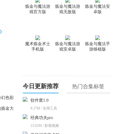
炼金与魔法游
炼金与魔法游
炼金与魔法安
戏官方版
戏无敌版
卓版
魔术炼金术士
炼金与魔法游
炼金与魔法手
手机版
戏安卓版
游移植版
今日更新推荐
热门合集标签
奇幻色彩
软件窝1.0
的炼金大
8.27M / 实用工具
经典功夫pro
23.62M / 影视视频