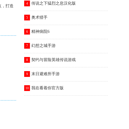
传说之下猛烈之息汉化版
4
点，打造
奥术猎手
5
精神病院6
6
幻想之城手游
7
契约与冒险英雄传说游戏
8
末日避难所手游
9
我在看着你官方版
10