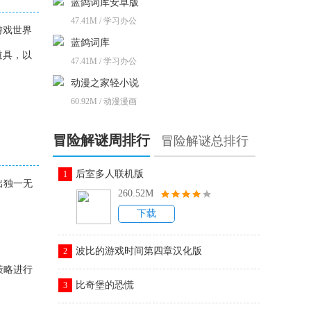
蓝鸽词库安卓版
47.41M / 学习办公
游戏世界
蓝鸽词库
道具，以
47.41M / 学习办公
动漫之家轻小说
60.92M / 动漫漫画
冒险解谜周排行
冒险解谜总排行
后室多人联机版
1
出独一无
260.52M
下载
。
波比的游戏时间第四章汉化版
2
策略进行
比奇堡的恐慌
3