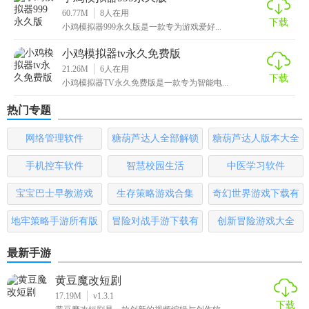
60.77M
8
人在用
下载
小鸡模拟器999永久版是一款专为游戏爱好...
小鸡模拟器tv永久免费版
21.26M
6
人在用
下载
小鸡模拟器TV永久免费版是一款专为智能电...
热门专题
网络管理软件
糖葫芦达人全部解锁
糖葫芦达人版本大全
版
手机控车软件
智慧校园生活
中医学习软件
宝宝巴士早教游戏
生存策略游戏合集
奇幻世界游戏下载有
哪些
地牢策略手游所有版
冒险对战手游下载有
创新冒险游戏大全
本
哪些
最新手游
黄豆魔改短剧
17.19M
v1.3.1
下载