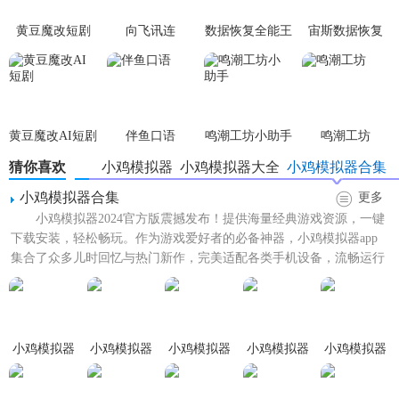
卓手柄自定义按键设置，提供更佳的游戏操控体验。
黄豆魔改短剧
向飞讯连
数据恢复全能王
宙斯数据恢复
5. 联机对战与战绩排行：独家支持街机、PSP游戏联机对战，
玩家可以和小伙伴一比高下，查看战绩排行。
【小鸡模拟器旧版本亮点】
黄豆魔改AI短剧
伴鱼口语
鸣潮工坊小助手
鸣潮工坊
1. 高速下载与省流量：支持全网高速下载，支持断点续传和
猜你喜欢
小鸡模拟器
小鸡模拟器大全
小鸡模拟器合集
压缩包解压，更省流量。
小鸡模拟器合集
更多
2. 简洁大气的界面：软件界面简洁明了，用户可以轻松找到
小鸡模拟器2024官方版震撼发布！提供海量经典游戏资源，一键
所需的游戏和功能。
下载安装，轻松畅玩。作为游戏爱好者的必备神器，小鸡模拟器app
集合了众多儿时回忆与热门新作，完美适配各类手机设备，流畅运行
3. 丰富的游戏类别：提供了多种游戏类别，满足不同玩家的
无卡顿。我们承诺为...
需求，用户可以逐渐找到自己喜欢的游戏。
4. 本地化游戏专区：独特的中文游戏和中文游戏专区，寻找
经典游戏更加方便快捷。
小鸡模拟器
小鸡模拟器
小鸡模拟器
小鸡模拟器
小鸡模拟器
免激活
旧版本
安卓最新版
完美版
官方下载
【小鸡模拟器旧版本用法】
2026