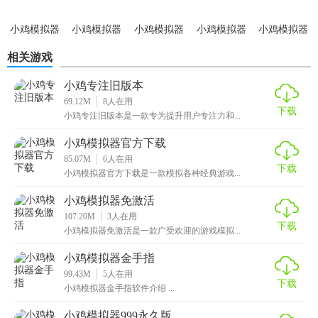
1. 浏览与搜索游戏：玩家可以通过推荐、专题、分类等方式
小鸡模拟器
小鸡模拟器
小鸡模拟器
小鸡模拟器
小鸡模拟器
浏览游戏，也可以使用搜索功能快速找到想玩的游戏。
最新版
正版官方
官方下载
tv版永久免
安卓版
相关游戏
费版
2. 安装与运行游戏：点击游戏图标即可一键安装，安装完成
后即可运行游戏，无需繁琐的设置。
小鸡专注旧版本
69.12M
8
人在用
下载
3. 设置手柄与存档：根据自己的需求设置手柄按键，随时保
小鸡专注旧版本是一款专为提升用户专注力和...
存和备份游戏进度，享受无忧的游戏体验。
小鸡模拟器官方下载
85.07M
6
人在用
【小鸡模拟器旧版本点评】
下载
小鸡模拟器官方下载是一款模拟各种经典游戏...
小鸡模拟器旧版本是一款功能强大、资源丰富的游戏模拟器
小鸡模拟器免激活
软件，为玩家提供了多样化的游戏资源和便捷的操作体验。
107.20M
3
人在用
下载
无论是怀旧的游戏爱好者还是寻找新乐趣的玩家，都能在这
小鸡模拟器免激活是一款广受欢迎的游戏模拟...
款软件中找到心仪的游戏。软件界面简洁直观，操作方便，
小鸡模拟器金手指
且支持多种手柄和联机对战功能，为玩家提供了更佳的游戏
99.43M
5
人在用
下载
体验。
小鸡模拟器金手指软件介绍 ...
小鸡模拟器999永久版