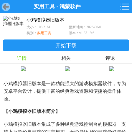
实用工具
·
鸿蒙软件
首页
首页
游戏
软件
游戏
鸿蒙
鸿蒙
软件
专题
鸿蒙游戏
鸿蒙软件
专题
小鸡模拟器旧版本
大小：103.21M
更新时间：2026-06-01
游戏
软件
类别：
实用工具
版本：v1.33.19.6
开始下载
详情
相关
评论
小鸡模拟器旧版本是一款功能强大的游戏模拟器软件，专为
安卓平台设计，提供丰富的经典游戏资源和便捷的操作体
验。
【小鸡模拟器旧版本简介】
小鸡模拟器旧版本集成了多种经典游戏控制台的模拟器，支
持上万款经典游戏的完美模拟。无论是怀旧的游戏爱好者还