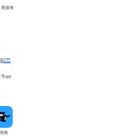
，黑探有
号app
泡鱼