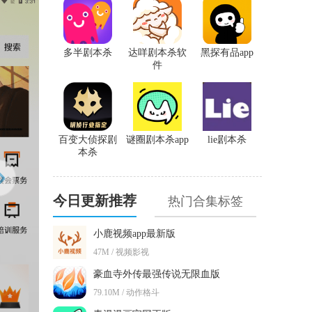
多半剧本杀
达咩剧本杀软
黑探有品app
件
百变大侦探剧
谜圈剧本杀app
lie剧本杀
本杀
今日更新推荐
热门合集标签
小鹿视频app最新版
47M / 视频影视
豪血寺外传最强传说无限血版
79.10M / 动作格斗