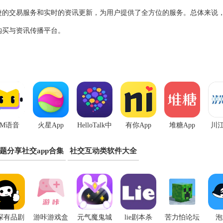
捷的交易服务和实时的资讯更新，为用户提供了全方位的服务。总体来说
购买与资讯传播平台。
CM语音
火星App
HelloTalk中
有你App
堆糖App
川江
App
文版
题分享社交app合集
社交互动类软件大全
探有品剧
游咔游戏盒
元气魔鬼城
lie剧本杀
苦力怕论坛
泡