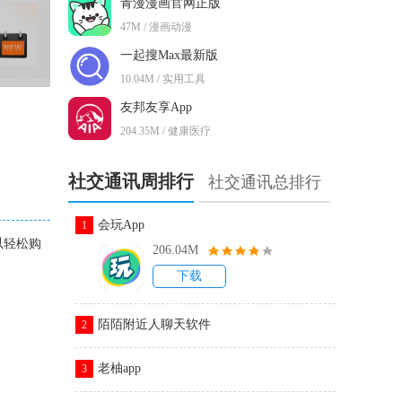
青漫漫画官网正版
47M / 漫画动漫
一起搜Max最新版
10.04M / 实用工具
友邦友享App
204.35M / 健康医疗
社交通讯周排行
社交通讯总排行
会玩App
1
以轻松购
206.04M
下载
陌陌附近人聊天软件
2
老柚app
3