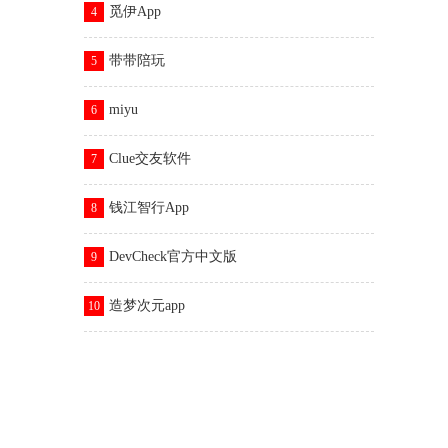
觅伊App
4
带带陪玩
5
miyu
6
Clue交友软件
7
钱江智行App
8
DevCheck官方中文版
9
造梦次元app
10