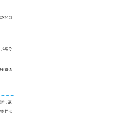
喜欢的剧
、推理分
供有价值
更新，赢
户多样化