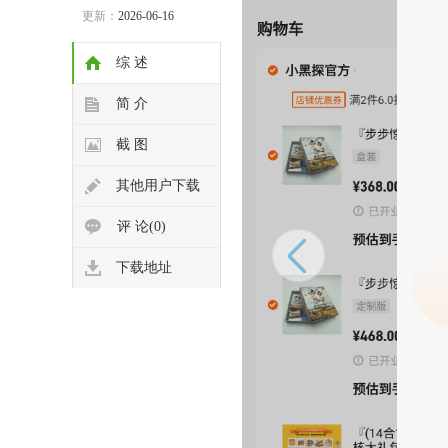
更新：
2026-06-16
综 述
简 介
截 图
其他用户下载
评 论(0)
下载地址