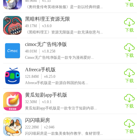
46.96M
v1.33
已有账号。注册时需要填写昵称、邮箱等信息，并通过验证
下载
《奥特曼传奇英雄体验服》是一款以经典特摄...
码验证。
黑暗料理王资源无限
3. 搜索应用：在应用首页的搜索框中输入想要下载的应用名
49.17M
v3.6.0
下载
称或关键词，点击搜索按钮即可找到相关应用。
《黑暗料理王》资源无限版是一款充满创意与...
cimoc无广告纯净版
4. 下载应用：在应用详情页面，用户可以查看应用的介绍、
48.01M
v1.8.258
评分、评论等信息，然后点击下载按钮进行下载。
下载
Cimoc无广告纯净版是一款专为漫画爱好...
5. 管理应用：在“我的应用”或“应用管理”页面中，用户可以查
Afreeca手机版
看已下载的应用、进行更新、卸载等操作。
121.84M
v6.25.0
下载
Afreeca手机版是一款源自韩国的知名...
奇妙应用商店app安卓版点评
黄瓜短剧app手机版
奇妙应用商店app安卓版以其丰富多样的资源、简洁清晰的界
32.50M
v1.0.1
下载
黄瓜短剧app手机版是一款专注于短剧内容...
面设计、高速下载和安全保障等特色，赢得了广大用户的喜
爱和好评。该应用不仅提供了便捷的应用下载和管理功能，
闪闪喵厨房
还为用户带来了良好的社区交流体验。无论是热门应用还是
222.28M
v2.046
下载
冷门小众软件，用户都能在这里找到并享受到优质的应用资
闪闪喵厨房是一款集美食制作教学、食材管理...