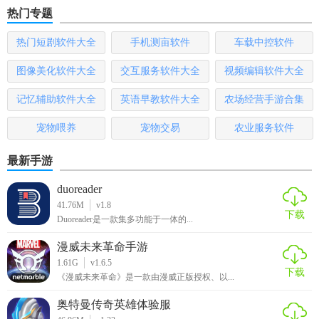
热门专题
包括娱乐、工具、影视、小说等，方便用户快速找到所需的
应用。
热门短剧软件大全
手机测亩软件
车载中控软件
2. 排行榜：应用内设有下载榜、投币榜、好评榜等，方便用
图像美化软件大全
交互服务软件大全
视频编辑软件大全
户查看最热门、最受欢迎的应用资源。
记忆辅助软件大全
英语早教软件大全
农场经营手游合集
3. 应用更新：奇妙应用商店支持应用更新功能，用户可以一
宠物喂养
宠物交易
农业服务软件
键更新手机上的应用，确保应用保持最新版本，享受最新的
功能和体验。
最新手游
4. 社区交流：应用内设有广场板块，用户可以在这里交流心
duoreader
得、分享经验，发现新奇的应用和资源。
41.76M
v1.8
下载
Duoreader是一款集多功能于一体的...
奇妙应用商店app安卓版用法
漫威未来革命手游
1. 下载并安装：用户可以在各大应用商店或官方网站下载奇
1.61G
v1.6.5
下载
妙应用商店app安卓版，并按照提示进行安装。
《漫威未来革命》是一款由漫威正版授权、以...
奥特曼传奇英雄体验服
2. 注册登录：打开应用后，用户可以选择注册新账号或登录