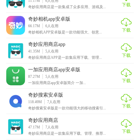
11.17M
6
人在用
下载
奇妙应用商店是一款集成了众多应用、游戏及...
1. 丰富多样的资源：奇妙应用商店拥有海量的应用资源，涵
盖各种类型的软件，包括热门排行和最新上线的资源，满足
奇妙相机app安卓版
用户的各种需求。
66.17M
6
人在用
下载
奇妙相机APP安卓版是一款功能强大、创意...
2. 界面简洁清晰：应用界面设计简洁明了，用户可以轻松找
奇妙应用商店app
到自己需要的软件资源。同时，应用内没有广告干扰，提供
41.35M
5
人在用
更好的用户体验。
下载
奇妙应用商店APP是一款集应用下载、管理...
3. 高速下载：奇妙应用商店采用先进的下载技术，确保用户
一加应用商店app安卓版
可以快速下载到自己心仪的应用，并支持断点续传功能，保
87.27M
5
人在用
下载
一加应用商店app安卓版简介 一加...
障下载过程的稳定性。
奇妙搜索安卓版
4. 安全保障：所有应用都经过严格的安全检测，确保用户的
118.49M
7
人在用
设备不会受到病毒和恶意软件的侵害。用户可以放心下载和
下载
奇妙搜索安卓版是一款功能强大的移动搜索引...
使用。
奇妙应用商店
奇妙应用商店app安卓版内容
47.17M
7
人在用
下载
奇妙应用商店是一款集应用下载、管理、推荐...
1. 应用分类：奇妙应用商店对各类应用进行了详细的分类，