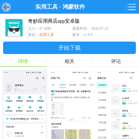
实用工具
·
鸿蒙软件
首页
首页
游戏
软件
游戏
鸿蒙
鸿蒙
软件
专题
鸿蒙游戏
鸿蒙软件
专题
奇妙应用商店app安卓版
大小：47.38M
更新时间：2026-07-23
游戏
软件
类别：
实用工具
版本：v1.6.6
开始下载
详情
相关
评论