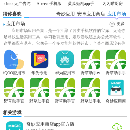
cimoc无广告纯
Afreeca手机版
黄瓜短剧app手
闪闪喵厨房
净版
机版
猜你喜欢
奇妙应用
安卓应用商店
应用市场
应用市场
更多
应用市场应用合集，是一个汇聚了各类手机软件的宝库。无论你
是寻找生活实用工具、学习教育应用、娱乐游戏还是办公效率软件，
这里都应有尽有。它像是一个多功能的软件超市，当某个商店没有你
心仪的产品时，只需轻轻一...
iQOO应用市
华为专用
华为应用市
野草助手tv
野草助手手
场
gms安装器
场电视版安
版
机版
装包
12.0.1.301安
卓tv版
野草助手官
野草助手官
野草助手官
野草助手电
奇妙应用商
网
方最新版本
方2026
视版
店app安卓版
相关游戏
奇妙应用商店app官方版
奇妙应用商店app安卓版特色