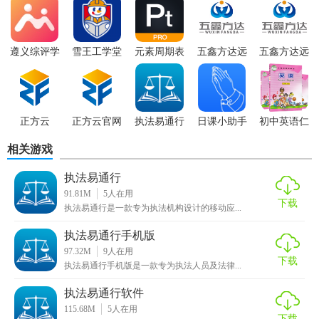
自己的审批情况。
3. 单据处理：软件支持单据处理功能，用户可以查看单据处
遵义综评学
雪王工学堂
元素周期表
五鑫方达远
五鑫方达远
理的进度和结果。
生版
安卓版
专业版
程教育官网
程教育软件
4. 回答记录：软件会详细记录用户的答题情况，包括答题时
间、已选答案和正确答案等，方便用户进行自我评估和反
正方云
正方云官网
执法易通行
日课小助手
初中英语仁
思。
最新版
爱版七年级
相关游戏
上册
执法易通行最新版玩法
执法易通行
1. 注册登录：用户首先需要注册并登录执法易通行最新版，
91.81M
5
人在用
才能使用其各项功能。
下载
执法易通行是一款专为执法机构设计的移动应...
2. 浏览学习资料：用户可以浏览软件内的学习资料，包括考
执法易通行手机版
试大纲、真题和练习题等。
97.32M
9
人在用
下载
执法易通行手机版是一款专为执法人员及法律...
3. 在线答题：选择在线答题功能，进入答题页面，选择答案
执法易通行软件
并提交。如需重新答题，可以点击“重新回答”。
115.68M
5
人在用
下载