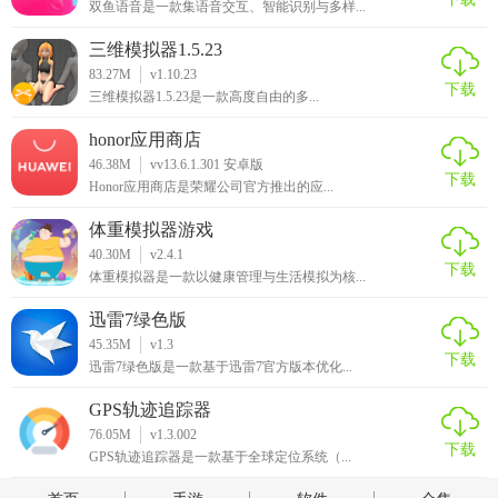
双鱼语音是一款集语音交互、智能识别与多样...
三维模拟器1.5.23
83.27M
v1.10.23
下载
三维模拟器1.5.23是一款高度自由的多...
honor应用商店
46.38M
vv13.6.1.301 安卓版
下载
Honor应用商店是荣耀公司官方推出的应...
体重模拟器游戏
40.30M
v2.4.1
下载
体重模拟器是一款以健康管理与生活模拟为核...
迅雷7绿色版
45.35M
v1.3
下载
迅雷7绿色版是一款基于迅雷7官方版本优化...
GPS轨迹追踪器
76.05M
v1.3.002
下载
GPS轨迹追踪器是一款基于全球定位系统（...