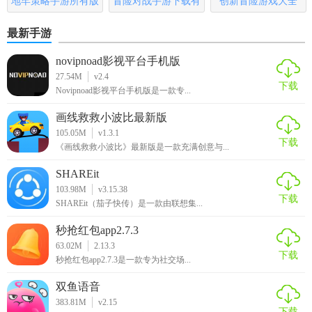
地牢策略手游所有版
冒险对战手游下载有
创新冒险游戏大全
本
哪些
最新手游
novipnoad影视平台手机版
27.54M
v2.4
下载
Novipnoad影视平台手机版是一款专...
画线救救小波比最新版
105.05M
v1.3.1
下载
《画线救救小波比》最新版是一款充满创意与...
SHAREit
103.98M
v3.15.38
下载
SHAREit（茄子快传）是一款由联想集...
秒抢红包app2.7.3
63.02M
2.13.3
下载
秒抢红包app2.7.3是一款专为社交场...
双鱼语音
383.81M
v2.15
下载