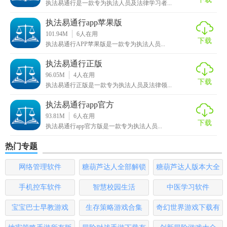
执法易通行是一款专为执法人员及法律学习者...
4. 查看进度：用户可以在软件内查看自己的资格审查、单据
处理和答题记录等进度情况。
执法易通行app苹果版
101.94M
6
人在用
5. 互动学习：软件内设有互动学习社区，用户可以在此与其
下载
执法易通行APP苹果版是一款专为执法人员...
他执法人员交流学习心得、分享经验、讨论问题。
执法易通行正版
执法易通行最新版推荐
96.05M
4
人在用
下载
执法易通行正版是一款专为执法人员及法律领...
执法易通行最新版是一款非常实用的应用程序，它集成了多
执法易通行app官方
种功能于一体，帮助执法人员更好地学习和工作。无论是备
93.81M
6
人在用
考执法资格考试还是日常执法工作，这款软件都能提供极大
下载
执法易通行app官方版是一款专为执法人员...
的帮助。对于需要提高执法效率、顺利通过执法考试的执法
热门专题
人员来说，执法易通行最新版是一款不可或缺的工具。
网络管理软件
糖葫芦达人全部解锁
糖葫芦达人版本大全
版
手机控车软件
智慧校园生活
中医学习软件
宝宝巴士早教游戏
生存策略游戏合集
奇幻世界游戏下载有
哪些