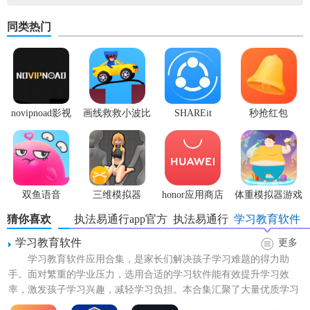
1. 个性化学习计划：根据用户的学习情况和进度，执法易通
同类热门
行最新版会为用户制定个性化的学习计划，帮助用户合理安
排复习时间，提高学习效率。
2. 模拟考试：用户可以在软件内进行模拟考试，感受真实的
考试氛围，缓解考试时的紧张情绪。
novipnoad影视
画线救救小波比
SHAREit
秒抢红包
平台手机版
最新版
app2.7.3
3. 题目收藏：对于重要的题目，用户可以进行收藏，方便下
次继续练习和回顾。
4. 实时更新：软件会实时更新法律知识和考试信息，确保用
户获取到最新、最准确的学习资料。
双鱼语音
三维模拟器
honor应用商店
体重模拟器游戏
1.5.23
猜你喜欢
执法易通行app官方
执法易通行
学习教育软件
执法易通行最新版内容
学习教育软件
更多
1. 在线答题：用户可以在软件内进行在线答题，选择答案后
学习教育软件应用合集，是家长们解决孩子学习难题的得力助
提交，并可以查看答题结果和正确答案。
手。面对繁重的学业压力，选用合适的学习软件能有效提升学习效
率，激发孩子学习兴趣，减轻学习负担。本合集汇聚了大量优质学习
2. 资格审查：用户可以在软件内查看资格审查的进度，了解
软件，涵盖各学科内容，操作简...