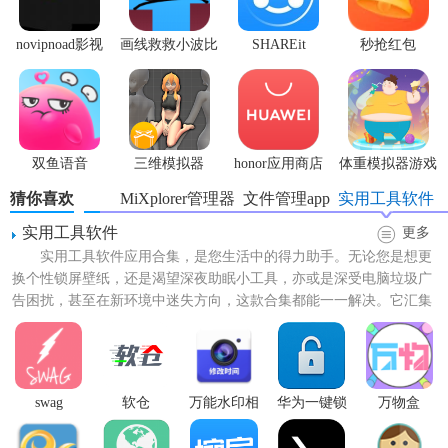
novipnoad影视
画线救救小波比
SHAREit
秒抢红包
平台手机版
最新版
app2.7.3
双鱼语音
三维模拟器
honor应用商店
体重模拟器游戏
1.5.23
猜你喜欢
MiXplorer管理器
文件管理app
实用工具软件
实用工具软件
更多
实用工具软件应用合集，是您生活中的得力助手。无论您是想更
换个性锁屏壁纸，还是渴望深夜助眠小工具，亦或是深受电脑垃圾广
告困扰，甚至在新环境中迷失方向，这款合集都能一一解决。它汇集
了众多高效实用的软件，让...
swag
软仓
万能水印相
华为一键锁
万物盒
机免费版
屏