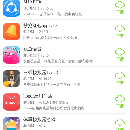
SHAREit
103.98M
v3.15.38
下载
SHAREit（茄子快传）是一款由联想集...
秒抢红包app2.7.3
63.02M
2.13.3
下载
秒抢红包app2.7.3是一款专为社交场...
双鱼语音
383.81M
v2.15
下载
双鱼语音是一款集语音交互、智能识别与多样...
三维模拟器1.5.23
83.27M
v1.10.23
下载
三维模拟器1.5.23是一款高度自由的多...
honor应用商店
46.38M
vv13.6.1.301 安卓版
下载
Honor应用商店是荣耀公司官方推出的应...
体重模拟器游戏
40.30M
v2.4.1
下载