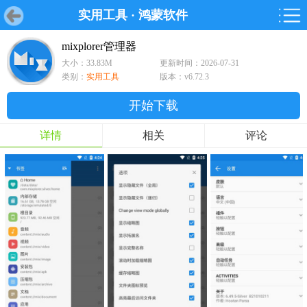
实用工具
·
鸿蒙软件
首页
首页
游戏
软件
游戏
鸿蒙
鸿蒙
软件
专题
鸿蒙游戏
鸿蒙软件
专题
mixplorer管理器
大小：33.83M
更新时间：2026-07-31
游戏
软件
类别：
实用工具
版本：v6.72.3
开始下载
详情
相关
评论