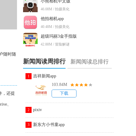
小熊相机中文版
46.08M / 拍摄美化
他拍相机app
40.48M / 拍摄美化
超级玛丽3金手指版
42.88M / 冒险解谜
用户随时随
新闻阅读周排行
新闻阅读总排行
吉祥新闻app
1
103.84M
件，还提
下载
ive、
pixiv
2
新东方小书童app
3