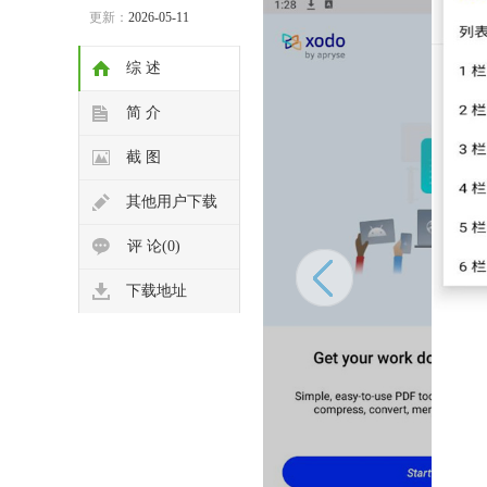
更新：
2026-05-11
综 述
简 介
截 图
其他用户下载
评 论(0)
下载地址