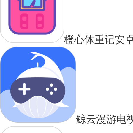
橙心体重记安
鲸云漫游电