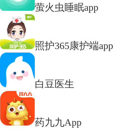
萤火虫睡眠app
照护365康护端app
白豆医生
药九九App