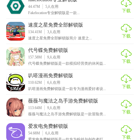
2. 多场景应用：根据不同需求，如游戏定位、社交应用打卡
44.47M
5
人在用
下载
Fakelocation专业解锁版是一款...
等，灵活切换预设位置。
速度之星免费全部解锁版
3. 模拟运动轨迹：软件支持设置模拟运动路线，可以按照设
134.41M
3
人在用
定的速度和方向自动移动位置，增加真实感。
下载
速度之星免费全部解锁版简介 速度之...
【Fake Location免费解锁版亮点】
代号蝶免费解锁版
157.58M
9
人在用
1. 免费解锁：无需付费即可享受所有高级功能，包括精准定
下载
代号蝶免费解锁版是一款模拟经营类的休闲益...
位、模拟运动轨迹等。
叭嗒漫画免费解锁版
2. 稳定可靠：采用先进定位技术，确保定位信息稳定，减少
110.62M
6
人在用
下载
叭嗒漫画免费解锁版是一款专为漫画爱好者设...
因定位失败导致的软件崩溃问题。
薇薇与魔法之岛手游免费解锁版
3. 隐私保护：软件在收集和使用用户位置信息时，严格遵守
113.64M
9
人在用
隐私政策，确保用户数据安全。
下载
薇薇与魔法之岛手游免费解锁版是一款冒险类...
【Fake Location免费解锁版用法】
爱发电免费解锁版
54.68M
6
人在用
下载
1. 下载安装：从官方或可信来源下载Fake Location免费解锁
爱发电免费解锁版是一款专为粉丝与创作者打...