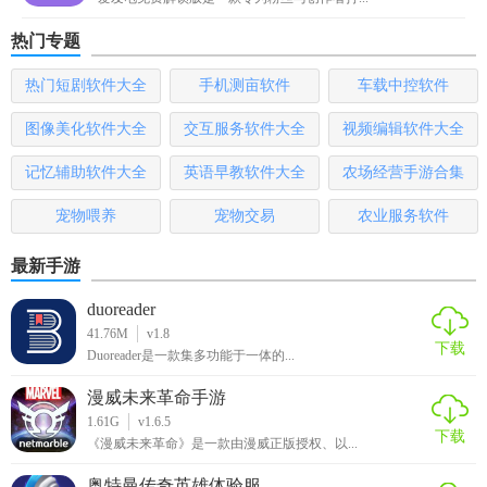
版，并按照提示进行安装。
热门专题
2. 开启权限：打开软件后，根据提示授予必要的权限，如位
热门短剧软件大全
手机测亩软件
车载中控软件
置信息、悬浮窗等。
图像美化软件大全
交互服务软件大全
视频编辑软件大全
3. 设定位置：在地图界面选择或输入目标位置，点击“确定”进
行定位模拟。
记忆辅助软件大全
英语早教软件大全
农场经营手游合集
4. 应用选择：在软件内选择需要模拟定位的应用，确保其位
宠物喂养
宠物交易
农业服务软件
置信息被正确修改。
最新手游
【Fake Location免费解锁版推荐】
duoreader
对于需要频繁修改地理位置信息的用户来说，Fake Location免
41.76M
v1.8
下载
Duoreader是一款集多功能于一体的...
费解锁版无疑是一个理想的选择。它功能全面、操作简便、
稳定可靠，能够满足各种场景下的定位需求。无论是游戏玩
漫威未来革命手游
家、社交应用用户还是其他需要模拟定位的人群，都能从中
1.61G
v1.6.5
下载
《漫威未来革命》是一款由漫威正版授权、以...
受益。不过，请注意合理使用该软件，避免违反相关法律法
规或平台规定。
奥特曼传奇英雄体验服