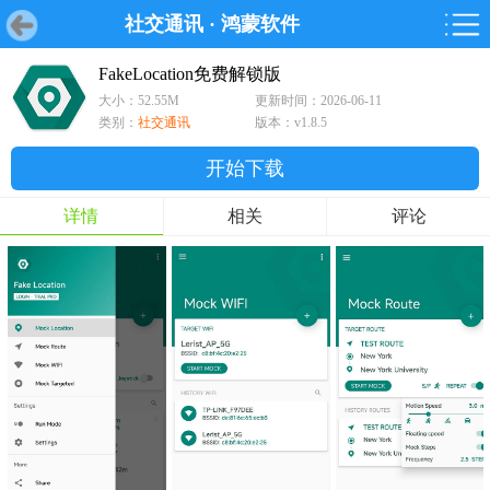
社交通讯
·
鸿蒙软件
首页
首页
游戏
软件
游戏
鸿蒙
鸿蒙
软件
专题
鸿蒙游戏
鸿蒙软件
专题
FakeLocation免费解锁版
大小：52.55M
更新时间：2026-06-11
游戏
软件
类别：
社交通讯
版本：v1.8.5
开始下载
详情
相关
评论