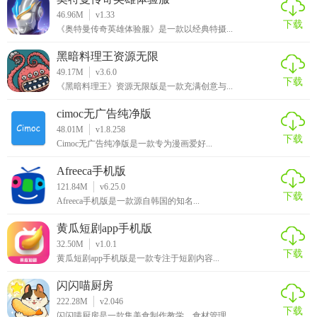
46.96M
v1.33
下载
《奥特曼传奇英雄体验服》是一款以经典特摄...
黑暗料理王资源无限
49.17M
v3.6.0
下载
《黑暗料理王》资源无限版是一款充满创意与...
cimoc无广告纯净版
48.01M
v1.8.258
下载
Cimoc无广告纯净版是一款专为漫画爱好...
Afreeca手机版
121.84M
v6.25.0
下载
Afreeca手机版是一款源自韩国的知名...
黄瓜短剧app手机版
32.50M
v1.0.1
下载
黄瓜短剧app手机版是一款专注于短剧内容...
闪闪喵厨房
222.28M
v2.046
下载
闪闪喵厨房是一款集美食制作教学、食材管理...