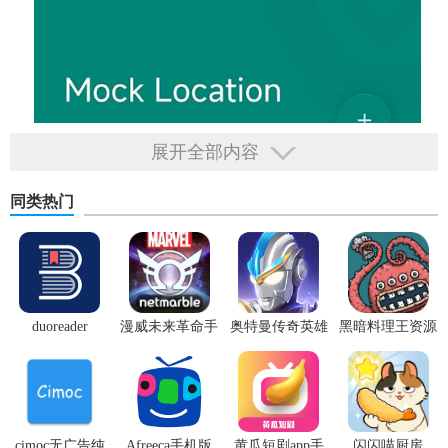
展开全部内容
同类热门
duoreader
漫威未来革命手
奥特曼传奇英雄
黑暗料理王资源
游
体验服
无限
cimoc无广告纯
Afreeca手机版
黄瓜短剧app手
闪闪喵厨房