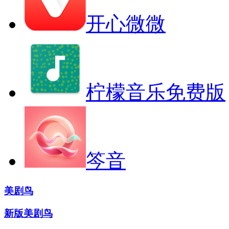
开心微微
柠檬音乐免费版
笒音
美剧鸟
新版美剧鸟