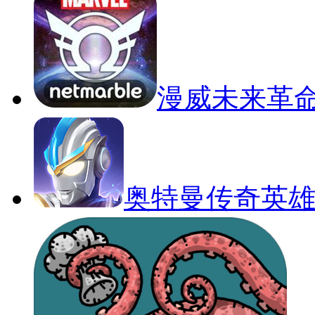
漫威未来革
奥特曼传奇英