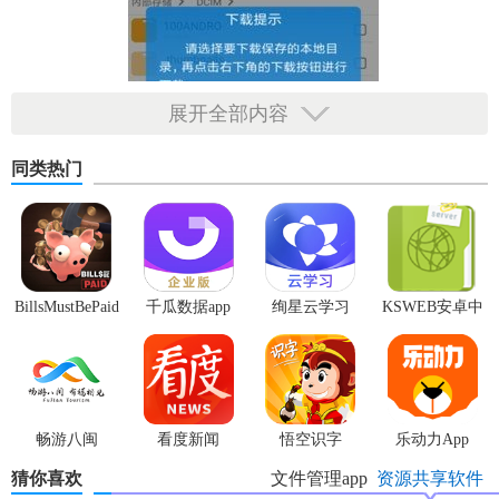
展开全部内容
同类热门
BillsMustBePaid
千瓜数据app
绚星云学习
KSWEB安卓中
汉化版
文版
【FTP文件快传特色】
畅游八闽
看度新闻
悟空识字
乐动力App
1. 多协议支持：同时支持FTP、SFTP等多种协议，满足不同
场景下的文件传输需求。
猜你喜欢
文件管理app
资源共享软件