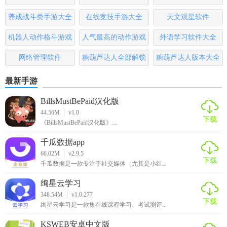
养成战斗类手游大全
在线竞技手游大全
天文观星软件
机器人动作格斗游戏
人气最高的动作游戏
外语学习软件大全
大全
排行榜
网络管理软件
糖葫芦达人全部解锁
糖葫芦达人版本大全
版
最新手游
BillsMustBePaid汉化版
44.56M
v1.0
下载
《BillsMustBePaid汉化版》...
千瓜数据app
66.02M
v2.9.5
下载
千瓜数据是一款专注于社交媒体（尤其是小红...
绚星云学习
348.54M
v1.0.277
下载
绚星云学习是一款集在线课程学习、考试测评...
KSWEB安卓中文版