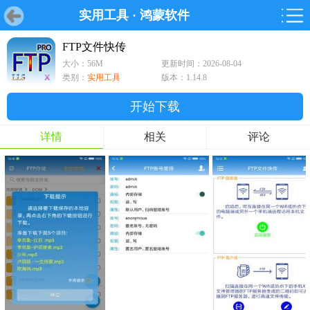
实用工具
·
鸿蒙软件
首页
首页
游戏
软件
游戏
鸿蒙
鸿蒙
软件
专题
鸿蒙游戏
鸿蒙软件
专题
FTP文件快传
大小：56M
更新时间：2026-08-04
游戏
软件
类别：
实用工具
版本：1.14.8
开始下载
详情
相关
评论