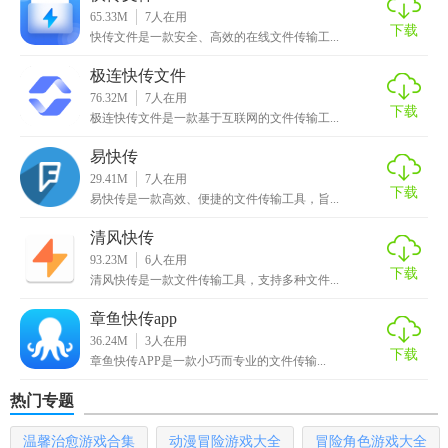
65.33M
7
人在用
下载
2. 在软件中输入远程服务器的FTP/SFTP地址、用户名和密码
快传文件是一款安全、高效的在线文件传输工...
等信息。
极连快传文件
76.32M
7
人在用
3. 选择需要传输的本地文件或文件夹，点击“上传”或“下载”按
下载
极连快传文件是一款基于互联网的文件传输工...
钮进行操作。
易快传
4. 等待传输完成，期间可查看传输进度和状态信息。
29.41M
7
人在用
下载
易快传是一款高效、便捷的文件传输工具，旨...
【FTP文件快传点评】
清风快传
FTP文件快传是一款功能强大、操作简便的文件传输工具，它
93.23M
6
人在用
下载
通过多线程、加密传输等技术，确保了文件传输的高效性和
清风快传是一款文件传输工具，支持多种文件...
安全性。无论是个人用户还是企业用户，都能从中受益匪
章鱼快传app
浅，尤其适合需要频繁进行大文件传输的场景。其直观的图
36.24M
3
人在用
下载
形化界面和强大的错误恢复功能，更是极大地提升了用户体
章鱼快传APP是一款小巧而专业的文件传输...
验。
热门专题
温馨治愈游戏合集
动漫冒险游戏大全
冒险角色游戏大全