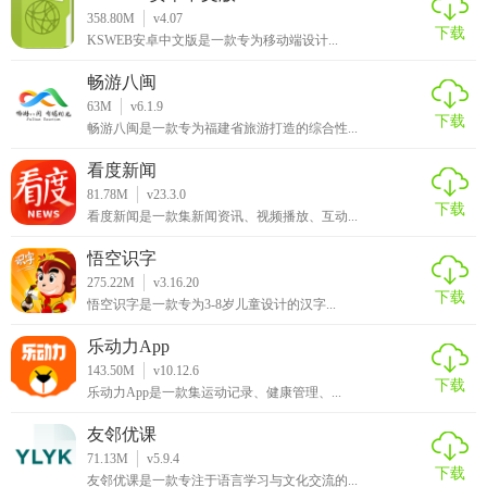
358.80M
v4.07
下载
KSWEB安卓中文版是一款专为移动端设计...
畅游八闽
63M
v6.1.9
下载
畅游八闽是一款专为福建省旅游打造的综合性...
看度新闻
81.78M
v23.3.0
下载
看度新闻是一款集新闻资讯、视频播放、互动...
悟空识字
275.22M
v3.16.20
下载
悟空识字是一款专为3-8岁儿童设计的汉字...
乐动力App
143.50M
v10.12.6
下载
乐动力App是一款集运动记录、健康管理、...
友邻优课
71.13M
v5.9.4
下载
友邻优课是一款专注于语言学习与文化交流的...