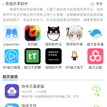
资源共享软件
更多
2. 图形化界面：提供直观易用的图形化界面，降低操作难
资源共享软件应用合集，汇聚了多款强大的资源共享平台。这些
度，提高工作效率。
软件不仅允许每位用户轻松上传个人资源，还能确保资源无损地传递
3. 断点续传：支持断点续传功能，即使传输过程中出现意外
给其他用户，无论文件大小。平台支持设置访问密码，保障资源共享
的安全性，只有掌握密码的...
中断，也能从上次中断处继续传输。
【FTP文件快传亮点】
p2psearcher
尼玛搜
福利软件仓
黑哥软件基
磁力多免邀
1. 快速稳定：采用多线程技术，显著提升文件传输速度，同
安卓
库软件
地开车软件
请码
时保证传输的稳定性。
2. 加密传输：支持SSL/TLS加密，确保文件在传输过程中的安
BT磁力搜索
磁力天堂樱
深情软件库
BT磁力兔子
磁力云版
全，防止数据泄露。
天堂
桃bt
相关游戏
3. 错误恢复：内置强大的错误恢复机制，自动重试失败的传
输任务，减少用户操作负担。
快传王最新版
102.67M
7
人在用
【FTP文件快传玩法】
下载
快传王是一款最新推出的文件传输工具，它可...
1. 安装并打开FTP文件快传软件。
快传文件