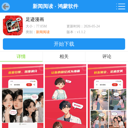
新闻阅读
·
鸿蒙软件
首页
首页
游戏
软件
游戏
鸿蒙
鸿蒙
软件
专题
鸿蒙游戏
鸿蒙软件
专题
足迹漫画
大小：77.05M
更新时间：2026-05-24
游戏
软件
类别：
新闻阅读
版本：v1.1.2
开始下载
详情
相关
评论