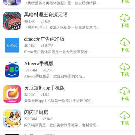
下载
《奥特曼传奇英雄体验服》是一款以经典特摄...
黑暗料理王资源无限
49.17M
v3.6.0
下载
《黑暗料理王》资源无限版是一款充满创意与...
cimoc无广告纯净版
48.01M
v1.8.258
下载
Cimoc无广告纯净版是一款专为漫画爱好...
Afreeca手机版
121.84M
v6.25.0
下载
Afreeca手机版是一款源自韩国的知名...
黄瓜短剧app手机版
32.50M
v1.0.1
下载
黄瓜短剧app手机版是一款专注于短剧内容...
闪闪喵厨房
222.28M
v2.046
下载
闪闪喵厨房是一款集美食制作教学、食材管理...