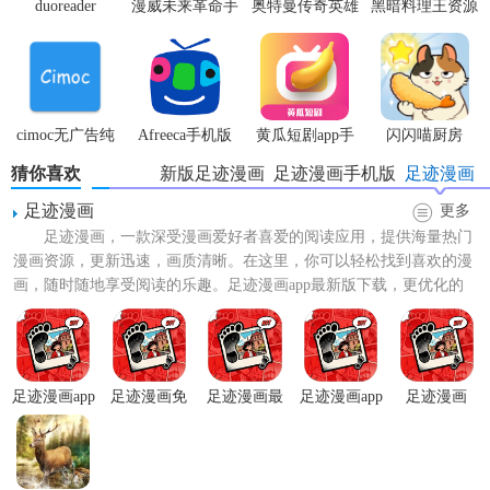
duoreader
漫威未来革命手
奥特曼传奇英雄
黑暗料理王资源
游
体验服
无限
cimoc无广告纯
Afreeca手机版
黄瓜短剧app手
闪闪喵厨房
净版
机版
猜你喜欢
新版足迹漫画
足迹漫画手机版
足迹漫画
足迹漫画
更多
足迹漫画，一款深受漫画爱好者喜爱的阅读应用，提供海量热门
漫画资源，更新迅速，画质清晰。在这里，你可以轻松找到喜欢的漫
画，随时随地享受阅读的乐趣。足迹漫画app最新版下载，更优化的
界面设计，更流畅的阅读...
足迹漫画app
足迹漫画免
足迹漫画最
足迹漫画app
足迹漫画
安卓
费版
新版
官方