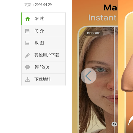
更新：
2026-04-29
综 述
简 介
截 图
其他用户下载
评 论(0)
下载地址