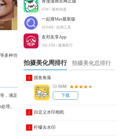
青漫漫画官网正版
47M / 漫画动漫
一起搜Max最新版
10.04M / 实用工具
友邦友享App
204.35M / 健康医疗
辑等多种功
拍摄美化周排行
拍摄美化总排行
摸鱼角落
1
51.66M
度等，满足
下载
像处理。
自定义水印相机
2
柠檬去水印
3