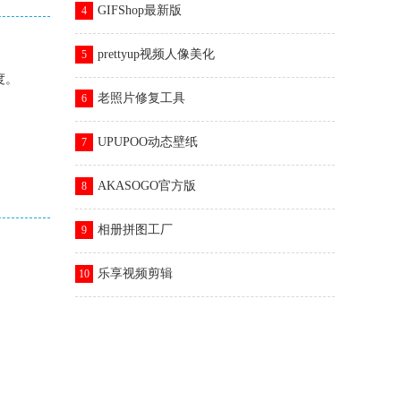
GIFShop最新版
4
prettyup视频人像美化
5
度。
老照片修复工具
6
UPUPOO动态壁纸
7
AKASOGO官方版
8
相册拼图工厂
9
乐享视频剪辑
10