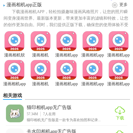
漫画相机app正版
更多
下载漫画相机APP，轻松拍摄趣味漫画风格照片，让您的照片瞬
间变身漫画世界。最新版本更新，带来更加丰富的滤镜和特效，让您
的创作更加自由。同时，我们提供正版下载，确保您的使用体验不受
任何限制。无论是想要记...
漫画相机软
漫画相机
漫画相机app
漫画相机app
漫画相机app
件
2026版
无广告版
正版
安装
漫画相机app
漫画相机
漫画相机app
漫画相机app
漫画相机app
正式版
1.4.9版本
手机版
最新版
安卓版
相关游戏
漫画相机app无广告版技巧
猫印相机app无广告版
57.34M
7
人在用
下载
1. 利用光线：在光线充足的环境下拍摄，能获得更好的漫画
猫印相机无广告版是一款专为喜欢拍照和记录...
化效果。
去水印相机app无广告版