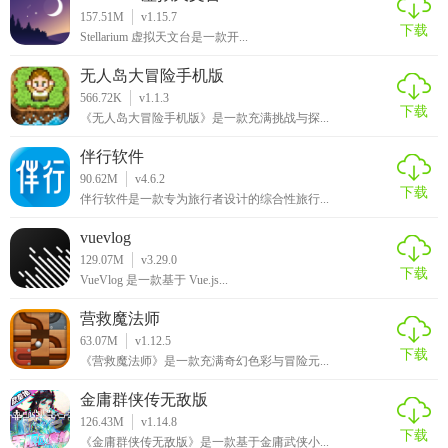
对于喜欢摄影、追求创意表达且希望享受无广告打扰的用户
157.51M
v1.15.7
下载
来说，漫画相机APP无广告版是一个不可多得的选择。它不仅
Stellarium 虚拟天文台是一款开...
提供了丰富的漫画滤镜和编辑功能，还保证了使用的流畅与
无人岛大冒险手机版
纯净，是创作和记录生活美好瞬间的理想工具。
566.72K
v1.1.3
下载
《无人岛大冒险手机版》是一款充满挑战与探...
伴行软件
90.62M
v4.6.2
下载
伴行软件是一款专为旅行者设计的综合性旅行...
vuevlog
129.07M
v3.29.0
下载
VueVlog 是一款基于 Vue.js...
营救魔法师
63.07M
v1.12.5
下载
《营救魔法师》是一款充满奇幻色彩与冒险元...
金庸群侠传无敌版
126.43M
v1.14.8
下载
《金庸群侠传无敌版》是一款基于金庸武侠小...