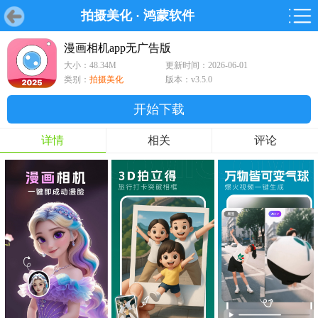
拍摄美化
·
鸿蒙软件
首页
首页
游戏
软件
游戏
鸿蒙
鸿蒙
软件
专题
鸿蒙游戏
鸿蒙软件
专题
漫画相机app无广告版
大小：48.34M
更新时间：2026-06-01
游戏
软件
类别：
拍摄美化
版本：v3.5.0
开始下载
详情
相关
评论