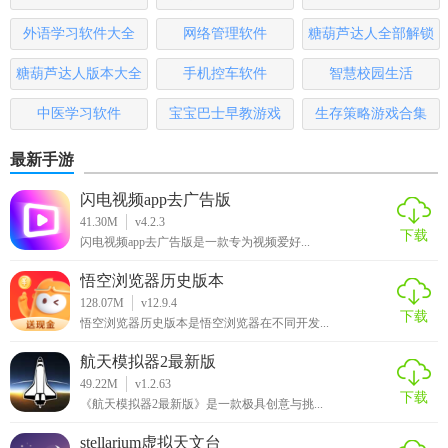
4. 用户社区：内置用户作品展示区，可浏览并学习其他用户
大全
排行榜
外语学习软件大全
网络管理软件
糖葫芦达人全部解锁
的创作技巧。
版
糖葫芦达人版本大全
手机控车软件
智慧校园生活
漫画相机app无广告版用法
中医学习软件
宝宝巴士早教游戏
生存策略游戏合集
1. 打开应用：启动漫画相机APP无广告版。
最新手游
2. 选择滤镜：在首页选择你想要的漫画滤镜效果。
闪电视频app去广告版
3. 拍摄或上传：点击拍照按钮进行拍摄，或选择相册中的照
41.30M
v4.2.3
下载
片进行上传。
闪电视频app去广告版是一款专为视频爱好...
4. 调整与预览：实时预览效果，使用编辑工具进行必要的调
悟空浏览器历史版本
128.07M
v12.9.4
整。
下载
悟空浏览器历史版本是悟空浏览器在不同开发...
5. 保存与分享：满意后保存图片至相册，或直接通过内置功
航天模拟器2最新版
能分享至社交平台。
49.22M
v1.2.63
下载
《航天模拟器2最新版》是一款极具创意与挑...
漫画相机app无广告版推荐
stellarium虚拟天文台