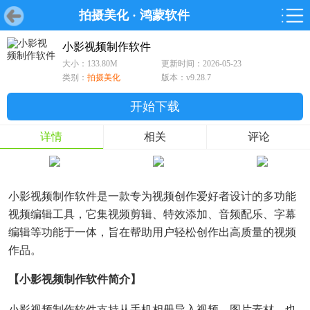
拍摄美化
·
鸿蒙软件
首页
首页
游戏
软件
游戏
鸿蒙
鸿蒙
软件
专题
鸿蒙游戏
鸿蒙软件
专题
小影视频制作软件
大小：133.80M
更新时间：2026-05-23
游戏
软件
类别：
拍摄美化
版本：v9.28.7
开始下载
详情
相关
评论
小影视频制作软件是一款专为视频创作爱好者设计的多功能
视频编辑工具，它集视频剪辑、特效添加、音频配乐、字幕
编辑等功能于一体，旨在帮助用户轻松创作出高质量的视频
作品。
【小影视频制作软件简介】
小影视频制作软件支持从手机相册导入视频、图片素材，也