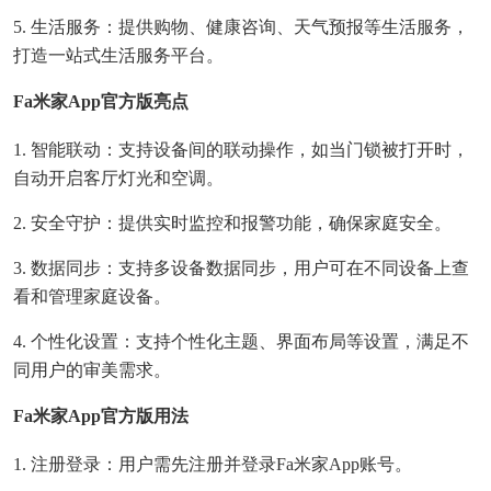
5. 生活服务：提供购物、健康咨询、天气预报等生活服务，
打造一站式生活服务平台。
Fa米家app官方版亮点
1. 智能联动：支持设备间的联动操作，如当门锁被打开时，
自动开启客厅灯光和空调。
2. 安全守护：提供实时监控和报警功能，确保家庭安全。
3. 数据同步：支持多设备数据同步，用户可在不同设备上查
看和管理家庭设备。
4. 个性化设置：支持个性化主题、界面布局等设置，满足不
同用户的审美需求。
Fa米家app官方版用法
1. 注册登录：用户需先注册并登录Fa米家app账号。